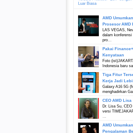
Luar Biasa
AMD Umumkan P
Prosesor AMD 
LAS VEGAS, Nev.
dalam konferens
pro…
Pakai Finance
Kenyataan
Foto (ist)JAKART
Indonesia baru s
Tiga Fitur Ter
Kerja Jadi Lebi
Galaxy A16 5G (f
menghadirkan Ga
CEO AMD Lisa S
Dr. Lisa Su, CEO
versi TIMEJAKART
…
AMD Umumkan P
Pengalaman Be