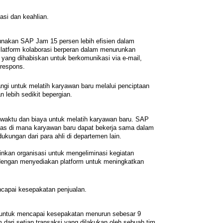
asi dan keahlian.
nakan SAP Jam 15 persen lebih efisien dalam
Platform kolaborasi berperan dalam menurunkan
yang dihabiskan untuk berkomunikasi via e-mail,
respons.
ngi untuk melatih karyawan baru melalui penciptaan
 lebih sedikit bepergian.
ktu dan biaya untuk melatih karyawan baru. SAP
s di mana karyawan baru dapat bekerja sama dalam
ukungan dari para ahli di departemen lain.
kinkan organisasi untuk mengeliminasi kegiatan
 dengan menyediakan platform untuk meningkatkan
capai kesepakatan penjualan.
 untuk mencapai kesepakatan menurun sebesar 9
 dari setiap transaksi yang dilakukan oleh sebuah tim.