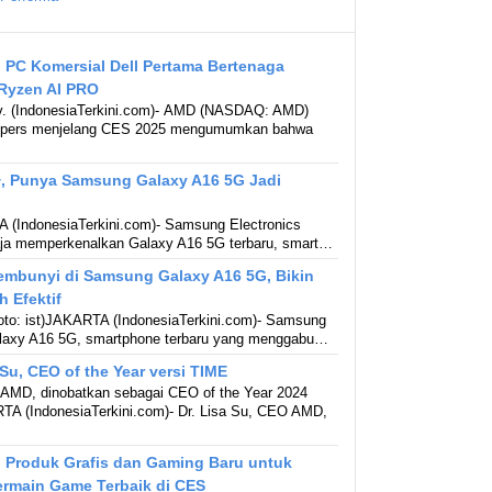
C Komersial Dell Pertama Bertenaga
Ryzen AI PRO
 (IndonesiaTerkini.com)- AMD (NASDAQ: AMD)
i pers menjelang CES 2025 mengumumkan bahwa
+, Punya Samsung Galaxy A16 5G Jadi
A (IndonesiaTerkini.com)- Samsung Electronics
aja memperkenalkan Galaxy A16 5G terbaru, smart…
sembunyi di Samsung Galaxy A16 5G, Bikin
h Efektif
oto: ist)JAKARTA (IndonesiaTerkini.com)- Samsung
laxy A16 5G, smartphone terbaru yang menggabu…
u, CEO of the Year versi TIME
 AMD, dinobatkan sebagai CEO of the Year 2024
A (IndonesiaTerkini.com)- Dr. Lisa Su, CEO AMD,
roduk Grafis dan Gaming Baru untuk
rmain Game Terbaik di CES