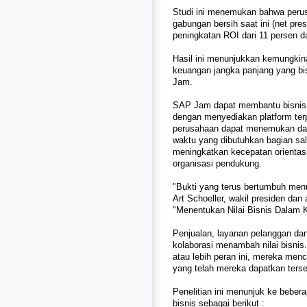
Studi ini menemukan bahwa peru
gabungan bersih saat ini (net pre
peningkatan ROI dari 11 persen d
Hasil ini menunjukkan kemungkin
keuangan jangka panjang yang bi
Jam.
SAP Jam dapat membantu bisnis me
dengan menyediakan platform te
perusahaan dapat menemukan dan
waktu yang dibutuhkan bagian sa
meningkatkan kecepatan orientas
organisasi pendukung.
"Bukti yang terus bertumbuh menu
Art Schoeller, wakil presiden dan 
"Menentukan Nilai Bisnis Dalam Ko
Penjualan, layanan pelanggan da
kolaborasi menambah nilai bisnis
atau lebih peran ini, mereka me
yang telah mereka dapatkan terse
Penelitian ini menunjuk ke beber
bisnis sebagai berikut :