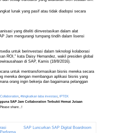
ngkat lunak yang pasif atau tidak diadopsi secara
isasi yang diteliti diinvestasikan dalam alat
AP Jam mengurangi tumpang tindih dalam lisensi
sedia untuk berinvestasi dalam teknologi kolaborasi
n ROI," kata Daisy Hernandez, wakil presiden global
wirausahaan di SAP, Kamis (18/8/2016).
ncana untuk mentransformasikan bisnis mereka secara
ung mereka dengan membangun aplikasi bisnis yang
mana orang ingin bekerja dan bagaimana pelanggan
ollaboration
,
#tingkatkan laba investasi
,
IPTEK
guna SAP Jam Collaboration Terbukti Hemat Jutaan
 Please share...!
rasi
SAP Luncurkan SAP Digital Boardroom
 Performa