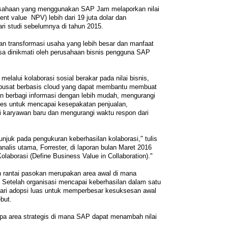
sahaan yang menggunakan SAP Jam melaporkan nilai
sent value NPV) lebih dari 19 juta dolar dan
ari studi sebelumnya di tahun 2015.
an transformasi usaha yang lebih besar dan manfaat
sa dinikmati oleh perusahaan bisnis pengguna SAP
lalui kolaborasi sosial berakar pada nilai bisnis,
rpusat berbasis cloud yang dapat membantu membuat
 berbagi informasi dengan lebih mudah, mengurangi
les untuk mencapai kesepakatan penjualan,
i karyawan baru dan mengurangi waktu respon dari
njuk pada pengukuran keberhasilan kolaborasi," tulis
analis utama, Forrester, di laporan bulan Maret 2016
laborasi (Define Business Value in Collaboration)."
n rantai pasokan merupakan area awal di mana
. Setelah organisasi mencapai keberhasilan dalam satu
ncari adopsi luas untuk memperbesar kesuksesan awal
but.
apa area strategis di mana SAP dapat menambah nilai