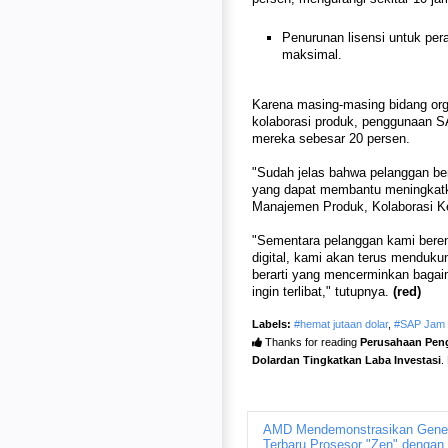
Penurunan lisensi untuk pera
maksimal.
Karena masing-masing bidang organ
kolaborasi produk, penggunaan S
mereka sebesar 20 persen.
"Sudah jelas bahwa pelanggan ber
yang dapat membantu meningkatka
Manajemen Produk, Kolaborasi Ke
"Sementara pelanggan kami bere
digital, kami akan terus menduk
berarti yang mencerminkan bagai
ingin terlibat," tutupnya.
(red)
Labels:
#hemat jutaan dolar
,
#SAP Jam C
Thanks for reading
Perusahaan Peng
Dolardan Tingkatkan Laba Investasi
.
AMD Mendemonstrasikan Gene
Terbaru Prosesor "Zen" dengan