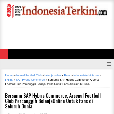
Home
»
Arsenal Football Club
»
belanja online
»
Fans
»
indonesiaterkini.com
»
IPTEK
»
SAP Hybris Commerce
»
Bersama SAP Hybris Commerce, Arsenal
Football Club Percanggih BelanjaOnline Untuk Fans di Seluruh Dunia
Bersama SAP Hybris Commerce, Arsenal Football
Club Percanggih BelanjaOnline Untuk Fans di
Seluruh Dunia