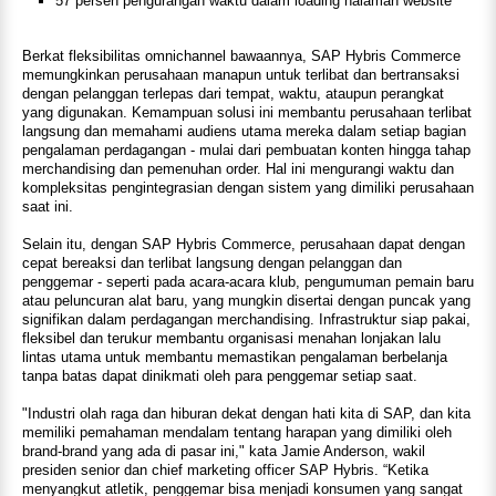
57 persen pengurangan waktu dalam loading halaman website
Berkat fleksibilitas omnichannel bawaannya, SAP Hybris Commerce
memungkinkan perusahaan manapun untuk terlibat dan bertransaksi
dengan pelanggan terlepas dari tempat, waktu, ataupun perangkat
yang digunakan. Kemampuan solusi ini membantu perusahaan terlibat
langsung dan memahami audiens utama mereka dalam setiap bagian
pengalaman perdagangan - mulai dari pembuatan konten hingga tahap
merchandising dan pemenuhan order. Hal ini mengurangi waktu dan
kompleksitas pengintegrasian dengan sistem yang dimiliki perusahaan
saat ini.
Selain itu, dengan SAP Hybris Commerce, perusahaan dapat dengan
cepat bereaksi dan terlibat langsung dengan pelanggan dan
penggemar - seperti pada acara-acara klub, pengumuman pemain baru
atau peluncuran alat baru, yang mungkin disertai dengan puncak yang
signifikan dalam perdagangan merchandising. Infrastruktur siap pakai,
fleksibel dan terukur membantu organisasi menahan lonjakan lalu
lintas utama untuk membantu memastikan pengalaman berbelanja
tanpa batas dapat dinikmati oleh para penggemar setiap saat.
"Industri olah raga dan hiburan dekat dengan hati kita di SAP, dan kita
memiliki pemahaman mendalam tentang harapan yang dimiliki oleh
brand-brand yang ada di pasar ini," kata Jamie Anderson, wakil
presiden senior dan chief marketing officer SAP Hybris. “Ketika
menyangkut atletik, penggemar bisa menjadi konsumen yang sangat