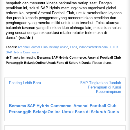
bergairah dan menuntut kinerja berkualitas setiap saat. Dengan
pemikiran ini, solusi SAP Hybris memungkinkan organisasi global
terkemuka, seperti Arsenal Football Club, untuk memberikan layanan
dan produk kepada penggemar yang mencerminkan pendirian dan
penghargaan yang mereka miliki untuk klub tersebut. Tolok ukurnya
bukanlah tawaran yang diberikan klub olahraga lain, melainkan solusi
yang sesuai dengan ekspektasi retailer-retailer terkemuka di
dunia."
(red/dri)
Labels:
Arsenal Football Club
,
belanja online
,
Fans
,
indonesiaterkini.com
,
IPTEK
,
SAP Hybris Commerce
Thanks for reading
Bersama SAP Hybris Commerce, Arsenal Football Club
Percanggih BelanjaOnline Untuk Fans di Seluruh Dunia
. Please share...!
Posting Lebih Baru
SAP Tingkatkan Jumlah
Perempuan di Kursi
Kepemimpinan
Bersama SAP Hybris Commerce, Arsenal Football Club
Percanggih BelanjaOnline Untuk Fans di Seluruh Dunia