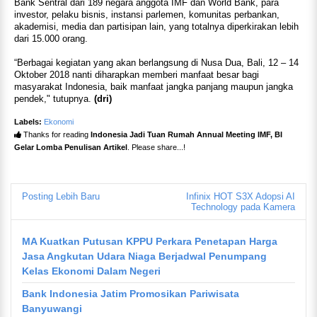
Bank Sentral dari 189 negara anggota IMF dan World Bank, para
investor, pelaku bisnis, instansi parlemen, komunitas perbankan,
akademisi, media dan partisipan lain, yang totalnya diperkirakan lebih
dari 15.000 orang.
“Berbagai kegiatan yang akan berlangsung di Nusa Dua, Bali, 12 – 14
Oktober 2018 nanti diharapkan memberi manfaat besar bagi
masyarakat Indonesia, baik manfaat jangka panjang maupun jangka
pendek," tutupnya.
(dri)
Labels:
Ekonomi
Thanks for reading
Indonesia Jadi Tuan Rumah Annual Meeting IMF, BI
Gelar Lomba Penulisan Artikel
. Please share...!
Posting Lebih Baru
Infinix HOT S3X Adopsi AI
Technology pada Kamera
MA Kuatkan Putusan KPPU Perkara Penetapan Harga
Jasa Angkutan Udara Niaga Berjadwal Penumpang
Kelas Ekonomi Dalam Negeri
Bank Indonesia Jatim Promosikan Pariwisata
Banyuwangi