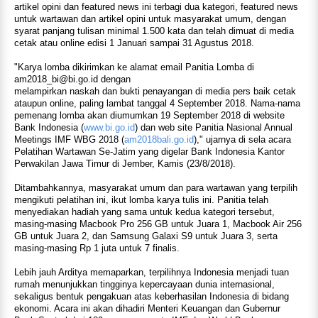
artikel opini dan featured news ini terbagi dua kategori, featured news
untuk wartawan dan artikel opini untuk masyarakat umum, dengan
syarat panjang tulisan minimal 1.500 kata dan telah dimuat di media
cetak atau online edisi 1 Januari sampai 31 Agustus 2018.
"Karya lomba dikirimkan ke alamat email Panitia Lomba di
am2018_bi@bi.go.id dengan
melampirkan naskah dan bukti penayangan di media pers baik cetak
ataupun online, paling lambat tanggal 4 September 2018. Nama-nama
pemenang lomba akan diumumkan 19 September 2018 di website
Bank Indonesia (
www.bi.go.id
) dan web site Panitia Nasional Annual
Meetings IMF WBG 2018 (
am2018bali.go.id
)," ujarnya di sela acara
Pelatihan Wartawan Se-Jatim yang digelar Bank Indonesia Kantor
Perwakilan Jawa Timur di Jember, Kamis (23/8/2018).
Ditambahkannya, masyarakat umum dan para wartawan yang terpilih
mengikuti pelatihan ini, ikut lomba karya tulis ini. Panitia telah
menyediakan hadiah yang sama untuk kedua kategori tersebut,
masing-masing Macbook Pro 256 GB untuk Juara 1, Macbook Air 256
GB untuk Juara 2, dan Samsung Galaxi S9 untuk Juara 3, serta
masing-masing Rp 1 juta untuk 7 finalis.
Lebih jauh Arditya memaparkan, terpilihnya Indonesia menjadi tuan
rumah menunjukkan tingginya kepercayaan dunia internasional,
sekaligus bentuk pengakuan atas keberhasilan Indonesia di bidang
ekonomi. Acara ini akan dihadiri Menteri Keuangan dan Gubernur