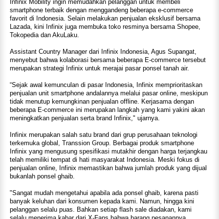
Infinix Mobility ingin memudahkan pelanggan untuk membeli
smartphone terbaik dengan menggandeng beberapa e-commerce
favorit di Indonesia. Selain melakukan penjualan eksklusif bersama
Lazada, kini Infinix juga membuka toko resminya bersama Shopee,
Tokopedia dan AkuLaku.
Assistant Country Manager dari Infinix Indonesia, Agus Supangat,
menyebut bahwa kolaborasi bersama beberapa E-commerce tersebut
merupakan strategi Infinix untuk merajai pasar ponsel tanah air.
“Sejak awal kemunculan di pasar Indonesia, Infinix memprioritaskan
penjualan unit smartphone andalannya melalui pasar online, meskipun
tidak menutup kemungkinan penjualan offline. Kerjasama dengan
beberapa E-commerce ini merupakan langkah yang kami yakini akan
meningkatkan penjualan serta brand Infinix," ujarnya.
Infinix merupakan salah satu brand dari grup perusahaan teknologi
terkemuka global, Transsion Group. Berbagai produk smartphone
Infinix yang mengusung spesifikasi mutakhir dengan harga terjangkau
telah memiliki tempat di hati masyarakat Indonesia. Meski fokus di
penjualan online, Infinix memastikan bahwa jumlah produk yang dijual
bukanlah ponsel ghaib.
"Sangat mudah mengetahui apabila ada ponsel ghaib, karena pasti
banyak keluhan dari konsumen kepada kami. Namun, hingga kini
pelanggan selalu puas. Bahkan setiap flash sale diadakan, kami
selalu menerima kabar dari X-Fans bahwa barang pesanannya