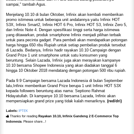
sampai," tambah Agus.
Menjelang 10.10 di bulan Oktober, Infinix akan kembali memberikan
promo istimewa untuk beberapa unit andalannya yaitu Infinix HOT
S3X, Infinix Smart2, Infinix HOT 6 Pro, Infinix HOT S3, Infinix Zero 5,
dan Infinix Note 4. Dengan spesifikasi tinggi serta harga istimewa
yang ditawarkan, produk smartphone Infinix menjadi pilihan terbaik
untuk para pecinta gadget. Para pembeli akan mendapatkan potongan
harga hingga 650 ribu Rupiah untuk setiap pembelian produk tersebut
di Lazada. Bedanya, Infinix hadir rayakan 10.10 Campaign dengan
Grand Prize 1 unit smartphone untuk satu konsumen yang
beruntung. Selain Lazada, Infinix juga akan merayakan kampanye
10.10 bersama Shopee Indonesia yang akan diadakan tanggal 6
hingga 10 Oktober 2018 mendatang dengan potongan 500 ribu rupiah.
Pada 9.9 Campaign bersama Lazada Indonesia di bulan September
lalu,Infinix memberikan Grand Prize berupa 1 unit Infinix HOT S3X
kepada followers beruntung atas nama: Septiono Rahmat
Hidayatullah. Di kampanye 10.10 bersama Lazada, Infinix akan
mempersiapkan grand prize yang tidak kalah menariknya.
(red/dri)
Labels:
IPTEK
Thanks for reading
Rayakan 10.10, Infinix Gandeng 2 E-Commerce Top
Indonesia
. Please share...!