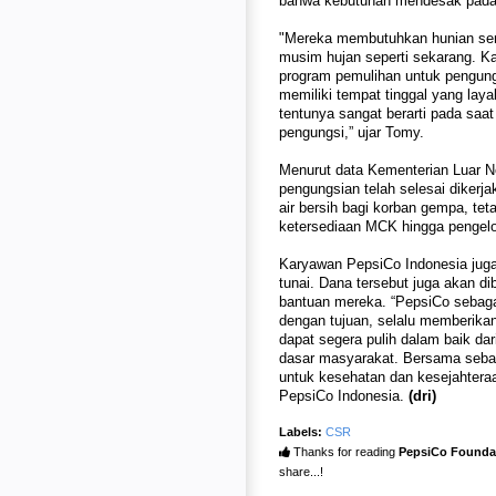
bahwa kebutuhan mendesak pada s
"Mereka membutuhkan hunian sem
musim hujan seperti sekarang. K
program pemulihan untuk pengung
memiliki tempat tinggal yang lay
tentunya sangat berarti pada saat 
pengungsi,” ujar Tomy.
Menurut data Kementerian Luar Ne
pengungsian telah selesai dikerj
air bersih bagi korban gempa, teta
ketersediaan MCK hingga pengelo
Karyawan PepsiCo Indonesia juga
tunai. Dana tersebut juga akan 
bantuan mereka. “PepsiCo sebaga
dengan tujuan, selalu memberika
dapat segera pulih dalam baik da
dasar masyarakat. Bersama sebag
untuk kesehatan dan kesejahtera
PepsiCo Indonesia.
(dri)
Labels:
CSR
Thanks for reading
PepsiCo Foundat
share...!