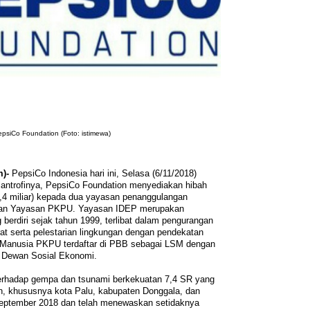
psiCo Foundation (Foto: istimewa)
)-
PepsiCo Indonesia hari ini, Selasa (6/11/2018)
ntrofinya, PepsiCo Foundation menyediakan hibah
,4 miliar) kepada dua yayasan penanggulangan
dan Yayasan PKPU. Yayasan IDEP merupakan
berdiri sejak tahun 1999, terlibat dalam pengurangan
at serta pelestarian lingkungan dengan pendekatan
a Manusia PKPU terdaftar di PBB sebagai LSM dengan
n Dewan Sosial Ekonomi.
terhadap gempa dan tsunami berkekuatan 7,4 SR yang
h, khususnya kota Palu, kabupaten Donggala, dan
 September 2018 dan telah menewaskan setidaknya