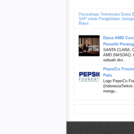
Perusahaan Terkemuka Dunia Be
SAP untuk Pengelolaan Jaringa
Biaya
Dana AMD Covi
Peneliti Peran
SANTA CLARA, CA
AMD (NASDAQ: AM
sebuah divi…
PepsiCo Found
Palu
Logo PepsiCo Fou
(IndonesiaTerkini
mengu…