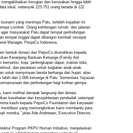
ga mengakibatkan kerugian dan kerusakan hingga lebih
 data lokal, sebanyak 223.751 orang berada di 122
tsunami yang menimpa Palu, terlebih kejadian ini
 gempa Lombok. Orang kehilangan rumah, dan jalanan
 agar masyarakat Palu dapat tempat perlindungan
 tempat tinggal dapat dibangun kembali secepat
eral Manager, PespiCo Indonesia.
lam bentuk donasi dari PepsiCo diserahkan kepada
ikan Keranjang Bantuan Keluarga (Family Aid
 bernutrisi, kopi, perlengkapan dapur, matras tidur,
 selimut, dan peralatan untuk kegiatan anak-anak.
an untuk menyimpan benda berharga dari hujan, atau
 lebih dari 1.000 keluarga di Palu. Sementara Yayasan
manusiaan dan perlindungan bagi korban gempa.
, kami melihat dampak langsung dari donasi
tkan kesehatan dan kesejahteraan penduduk setempat
erima kasih kepada PepsiCo Foundation dan karyawan
an kontribusi yang memungkinkan kami membantu para
ah mereka,” jelas Ade Andrewan, Executive Director,
Direktur Program PKPU Human Initiative, menjelaskan