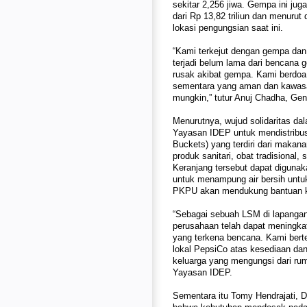
sekitar 2,256 jiwa. Gempa ini ju
dari Rp 13,82 triliun dan menurut
lokasi pengungsian saat ini.
“Kami terkejut dengan gempa dan 
terjadi belum lama dari bencana
rusak akibat gempa. Kami berdoa
sementara yang aman dan kawasan
mungkin,” tutur Anuj Chadha, Gen
Menurutnya, wujud solidaritas da
Yayasan IDEP untuk mendistribus
Buckets) yang terdiri dari makanan
produk sanitari, obat tradisional,
Keranjang tersebut dapat digunak
untuk menampung air bersih untuk
PKPU akan mendukung bantuan ke
“Sebagai sebuah LSM di lapangan
perusahaan telah dapat meningka
yang terkena bencana. Kami bert
lokal PepsiCo atas kesediaan d
keluarga yang mengungsi dari rum
Yayasan IDEP.
Sementara itu Tomy Hendrajati, 