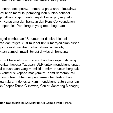
aat ini adalah hunian sementara yang layak.
entara secepatnya, terutama pada saat dimulainya
ami telah memulai pembangunan hunian sebagai
si. Akan tetapi masih banyak keluarga yang belum
ak. Kerjasama dan bantuan dari PepsiCo Foundation
seperti ini. Pertolongan yang tepat bagi para
geri pembuatan 18 sumur bor di lokasi-lokasi
akan dari target 38 sumur bor untuk menyediakan akses
pi masalah sanitasi terkait akses air bersih,
laan sampah masih terjadi di wilayah bencana.
 turut berkontribusi menyumbangkan sejumlah uang
diberikan kepada Yayasan IDEP untuk mendukung upaya
i perusahaan yang memiliki komitmen untuk bergerak
n kontribusi kepada masyarakat. Kami berharap Palu
ri sisi infrastruktur maupun pemenuhan kebutuhan
ai rakyat Indonesia, kami mendukung satu sama lain
an,” papar Tenne Gunawan, Senior Marketing Manager,
ion Donasikan Rp3,4 Miliar untuk Gempa Palu
. Please