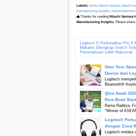
Labels:
berita hitachi vantara
,
hitachi v
manufacturing insights
,
indonesiaterkini
Thanks for reading
Hitachi Vantara
Manufacturing Insights
. Please share..
Logitech G Perkenalkan Pro X 
Mekanis Dilengkapi Switch Terb
Personalisasi Lebih Maksimal
Own Your Spac
Device dari Lo
Logitech memperk
Bluetooth® Keybo
Qlue Awali 202
Rice Bowl Star
Rama Raditya, Fo
"Winner of ASEA
Logitech Perlu
dengan Zone W
Logitech melalui 