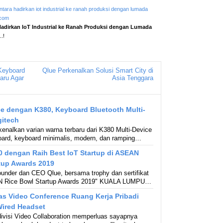
antara hadirkan iot industrial ke ranah produksi dengan lumada
.com
 Hadirkan IoT Industrial ke Ranah Produksi dengan Lumada
.!
Keyboard
Qlue Perkenalkan Solusi Smart City di
aru Agar
Asia Tenggara
e dengan K380, Keyboard Bluetooth Multi-
gitech
enalkan varian warna terbaru dari K380 Multi-Device
ard, keyboard minimalis, modern, dan ramping…
0 dengan Raih Best IoT Startup di ASEAN
tup Awards 2019
under dan CEO Qlue, bersama trophy dan sertifikat
N Rice Bowl Startup Awards 2019" KUALA LUMPU…
as Video Conference Ruang Kerja Pribadi
ired Headset
divisi Video Collaboration memperluas sayapnya