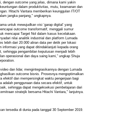
asi, dengan outcome yang jelas, dimana kami yakin
euntungan dalam produktivitas, mutu, keamanan dan
ngan. Hitachi Vantara memberikan keunggulan IT/OT
alam jangka panjang," ungkapnya.
ama untuk mewujudkan visi ‘garap digital’ yang
mencapai outcome transformatif, menggali sumur
ntuk mencapai Target Nol dalam kasus kecelakaan.
adari nilai analitik industrial dan platform Lumada
lebih dari 20.000 aliran data per detik per lokasi
informasi yang dapat ditindaklanjuti kepada orang
t, sehingga pengambilan keputusan menjadi lebih
ulan operasional dan daya saing kami,” ungkap Shuja
rporation.
 video dan lidar, mengintegrasikannya dengan Lumada
nghasilkan outcome bisnis. Prosesnya mengoptimalkan
ra efektif dan mempersingkat waktu pengerjaan bagi
 adalah penggunaan data secara efektif, untuk
baik, sehingga dapat mengeksekusi pembelajaran dari
mitraan stratejik bersama Hitachi Vantara," lanjutnya.
an tersedia di dunia pada tanggal 30 September 2019.