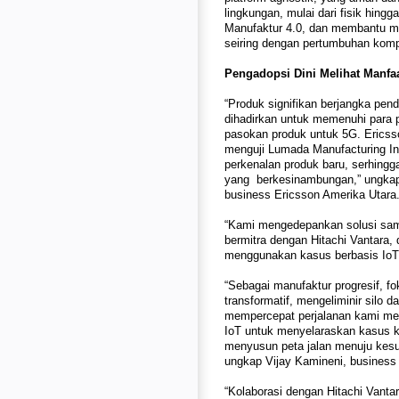
lingkungan, mulai dari fisik hing
Manufaktur 4.0, dan membantu ma
seiring dengan pertumbuhan kompe
Pengadopsi Dini Melihat Manfa
“Produk signifikan berjangka pend
dihadirkan untuk memenuhi para p
pasokan produk untuk 5G. Ericsso
menguji Lumada Manufacturing In
perkenalan produk baru, serhingg
yang berkesinambungan,” ungkap
business Ericsson Amerika Utara
“Kami mengedepankan solusi sam
bermitra dengan Hitachi Vantara
menggunakan kasus berbasis IoT
“Sebagai manufaktur progresif, f
transformatif, mengeliminir silo 
mempercepat perjalanan kami me
IoT untuk menyelaraskan kasus ka
menyusun peta jalan menuju kesu
ungkap Vijay Kamineni, business
“Kolaborasi dengan Hitachi Vant