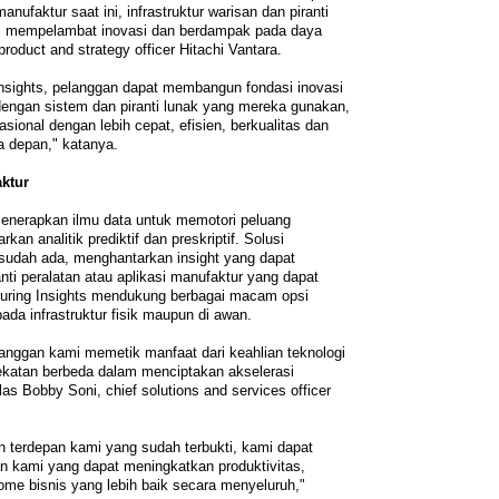
ufaktur saat ini, infrastruktur warisan dan piranti
ksi mempelambat inovasi dan berdampak pada daya
roduct and strategy officer Hitachi Vantara.
sights, pelanggan dapat membangun fondasi inovasi
 dengan sistem dan piranti lunak yang mereka gunakan,
ional dengan lebih cepat, efisien, berkualitas dan
a depan," katanya.
ktur
enerapkan ilmu data untuk memotori peluang
kan analitik prediktif dan preskriptif. Solusi
g sudah ada, menghantarkan insight yang dapat
anti peralatan atau aplikasi manufaktur yang dapat
turing Insights mendukung berbagai macam opsi
ada infrastruktur fisik maupun di awan.
langgan kami memetik manfaat dari keahlian teknologi
katan berbeda dalam menciptakan akselerasi
jelas Bobby Soni, chief solutions and services officer
 terdepan kami yang sudah terbukti, kami dapat
n kami yang dapat meningkatkan produktivitas,
me bisnis yang lebih baik secara menyeluruh,"