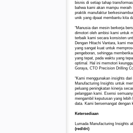
bisnis di setiap tahap transform
bahwa kami akan mampu meraih k
praktik manufaktur berkesinambu
unik yang dpaat membantu kita d
“Manusia dan mesin berkerja bers
dimotori oleh ambisi kami untuk 
terbaik kami secara konsisten u
Dengan Hitachi Vantara, kami meny
yang sangat kuat untuk memproses 
pengeboran, sehingga memberikan 
yang tepat, pada waktu yang tepa
optimal. Hal ini memotori keungg
Goraya, CTO Precision Drilling Co
“Kami menggunakan insights dari
Manufacturing Insights untuk me
peluang peningkatan kinerja seca
pelanggan kami. Esensi semuanya
mengambil keputusan yang lebih 
data. Kami bersemangat dengan ke
Ketersediaan
Lumada Manufacturing Insights ak
(red/dri)