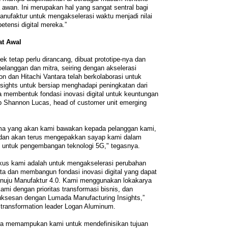
ga awan. Ini merupakan hal yang sangat sentral bagi
nufaktur untuk mengakselerasi waktu menjadi nilai
tensi digital mereka.”
at Awal
ek tetap perlu dirancang, dibuat prototipe-nya dan
elanggan dan mitra, seiring dengan akselerasi
n dan Hitachi Vantara telah berkolaborasi untuk
sights untuk bersiap menghadapi peningkatan dari
a membentuk fondasi inovasi digital untuk keuntungan
 Shannon Lucas, head of customer unit emerging
.
a yang akan kami bawakan kepada pelanggan kami,
, dan akan terus mengepakkan sayap kami dalam
 untuk pengembangan teknologi 5G," tegasnya.
okus kami adalah untuk mengakselerasi perubahan
data dan membangun fondasi inovasi digital yang dapat
nuju Manufaktur 4.0. Kami menggunakan lokakarya
mi dengan prioritas transformasi bisnis, dan
ksesan dengan Lumada Manufacturing Insights,”
 transformation leader Logan Aluminum.
ara memampukan kami untuk mendefinisikan tujuan