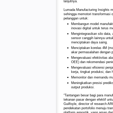
lanjutnya.
Lumada Manufacturing Insights m
sehingga memotori transformasi
pelanggan untuk:
Membangun model manufaktu
inovasi digital untuk terus 
Mengintegrasikan silo data, 
sensor canggih lainnya untu
menciptakan daya saing.
Menciptakan korelas 4M (ma
akar permasalahan dengan pe
Mengevaluasi efektivitas al
OEE) dan rekomendasi penin
Mengevaluasi efisiensi pen
kerja, tingkat produksi, da
Memonitor dan memandu mutu p
Meningkatkan presisi predik
output produksi.
“Tantangan besar bagi para manuf
tekanan pasar dengan efektif unt
Guilfoyle, director of research 
pendekatan portofolio menuju tran
platform agnostik, yang aman da