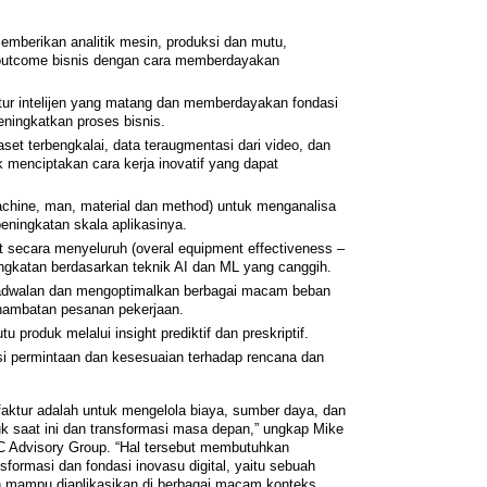
emberikan analitik mesin, produksi dan mutu,
 outcome bisnis dengan cara memberdayakan
r intelijen yang matang dan memberdayakan fondasi
meningkatkan proses bisnis.
aset terbengkalai, data teraugmentasi dari video, dan
k menciptakan cara kerja inovatif yang dapat
chine, man, material dan method) untuk menganalisa
ningkatan skala aplikasinya.
at secara menyeluruh (overal equipment effectiveness –
gkatan berdasarkan teknik AI dan ML yang canggih.
jadwalan dan mengoptimalkan berbagai macam beban
n hambatan pesanan pekerjaan.
roduk melalui insight prediktif dan preskriptif.
si permintaan dan kesesuaian terhadap rencana dan
aktur adalah untuk mengelola biaya, sumber daya, dan
uk saat ini dan transformasi masa depan,” ungkap Mike
ARC Advisory Group. “Hal tersebut membutuhkan
sformasi dan fondasi inovasu digital, yaitu sebuah
n mampu diaplikasikan di berbagai macam konteks