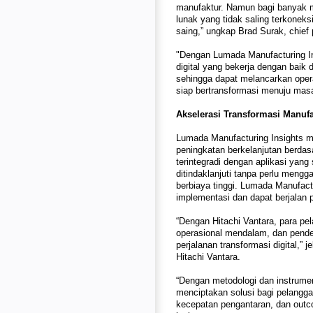
manufaktur. Namun bagi banyak man
lunak yang tidak saling terkone
saing,” ungkap Brad Surak, chief p
"Dengan Lumada Manufacturing In
digital yang bekerja dengan baik
sehingga dapat melancarkan operas
siap bertransformasi menuju mas
Akselerasi Transformasi Manufa
Lumada Manufacturing Insights m
peningkatan berkelanjutan berdasar
terintegradi dengan aplikasi yan
ditindaklanjuti tanpa perlu mengg
berbiaya tinggi. Lumada Manufac
implementasi dan dapat berjalan p
“Dengan Hitachi Vantara, para pe
operasional mendalam, dan pende
perjalanan transformasi digital,” 
Hitachi Vantara.
“Dengan metodologi dan instrumen
menciptakan solusi bagi pelangga
kecepatan pengantaran, dan outco