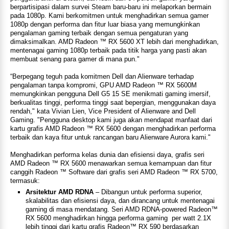
berpartisipasi dalam survei Steam baru-baru ini melaporkan bermain
pada 1080p. Kami berkomitmen untuk menghadirkan semua gamer
1080p dengan performa dan fitur luar biasa yang memungkinkan
pengalaman gaming terbaik dengan semua pengaturan yang
dimaksimalkan. AMD Radeon ™ RX 5600 XT lebih dari menghadirkan,
mentenagai gaming 1080p terbaik pada titik harga yang pasti akan
membuat senang para gamer di mana pun."
“Berpegang teguh pada komitmen Dell dan Alienware terhadap
pengalaman tanpa kompromi, GPU AMD Radeon ™ RX 5600M
memungkinkan pengguna Dell G5 15 SE menikmati gaming imersif,
berkualitas tinggi, performa tinggi saat bepergian, menggunakan daya
rendah," kata Vivian Lien, Vice President of Alienware and Dell
Gaming. "Pengguna desktop kami juga akan mendapat manfaat dari
kartu grafis AMD Radeon ™ RX 5600 dengan menghadirkan performa
terbaik dan kaya fitur untuk rancangan baru Alienware Aurora kami."
Menghadirkan performa kelas dunia dan efisiensi daya, grafis seri
AMD Radeon ™ RX 5600 menawarkan semua kemampuan dan fitur
canggih Radeon ™ Software dari grafis seri AMD Radeon ™ RX 5700,
termasuk:
Arsitektur AMD RDNA
– Dibangun untuk performa superior,
skalabilitas dan efisiensi daya, dan dirancang untuk mentenagai
gaming di masa mendatang. Seri AMD RDNA-powered Radeon™
RX 5600 menghadirkan hingga performa gaming per watt 2.1X
lebih tinggi dari kartu grafis Radeon™ RX 590 berdasarkan