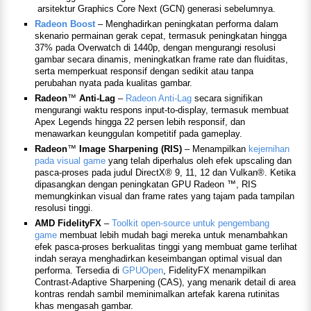
arsitektur Graphics Core Next (GCN) generasi sebelumnya.
Radeon Boost
– Menghadirkan peningkatan performa dalam
skenario permainan gerak cepat, termasuk peningkatan hingga
37% pada Overwatch di 1440p, dengan mengurangi resolusi
gambar secara dinamis, meningkatkan frame rate dan fluiditas,
serta memperkuat responsif dengan sedikit atau tanpa
perubahan nyata pada kualitas gambar.
Radeon
™
Anti-Lag
–
Radeon Anti-Lag
secara signifikan
mengurangi waktu respons input-to-display, termasuk membuat
Apex Legends hingga 22 persen lebih responsif, dan
menawarkan keunggulan kompetitif pada gameplay.
Radeon
™
Image Sharpening (RIS)
– Menampilkan
kejernihan
pada visual game
yang telah diperhalus oleh efek upscaling dan
pasca-proses pada judul DirectX® 9, 11, 12 dan Vulkan®. Ketika
dipasangkan dengan peningkatan GPU Radeon ™, RIS
memungkinkan visual dan frame rates yang tajam pada tampilan
resolusi tinggi.
AMD FidelityFX
–
Toolkit open-source untuk pengembang
game
membuat lebih mudah bagi mereka untuk menambahkan
efek pasca-proses berkualitas tinggi yang membuat game terlihat
indah seraya menghadirkan keseimbangan optimal visual dan
performa. Tersedia di
GPUOpen
, FidelityFX menampilkan
Contrast-Adaptive Sharpening (CAS), yang menarik detail di area
kontras rendah sambil meminimalkan artefak karena rutinitas
khas mengasah gambar.