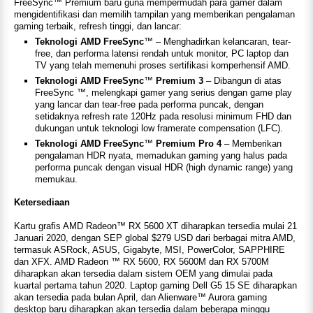
FreeSync™ Premium baru guna mempermudah para gamer dalam
mengidentifikasi dan memilih tampilan yang memberikan pengalaman
gaming terbaik, refresh tinggi, dan lancar:
Teknologi AMD FreeSync
™ – Menghadirkan kelancaran, tear-
free, dan performa latensi rendah untuk monitor, PC laptop dan
TV yang telah memenuhi proses sertifikasi komperhensif AMD.
Teknologi AMD FreeSync
™
Premium 3
– Dibangun di atas
FreeSync ™, melengkapi gamer yang serius dengan game play
yang lancar dan tear-free pada performa puncak, dengan
setidaknya refresh rate 120Hz pada resolusi minimum FHD dan
dukungan untuk teknologi low framerate compensation (LFC).
Teknologi AMD FreeSync
™
Premium Pro 4
– Memberikan
pengalaman HDR nyata, memadukan gaming yang halus pada
performa puncak dengan visual HDR (high dynamic range) yang
memukau.
Ketersediaan
Kartu grafis AMD Radeon™ RX 5600 XT diharapkan tersedia mulai 21
Januari 2020, dengan SEP global $279 USD dari berbagai mitra AMD,
termasuk ASRock, ASUS, Gigabyte, MSI, PowerColor, SAPPHIRE
dan XFX. AMD Radeon ™ RX 5600, RX 5600M dan RX 5700M
diharapkan akan tersedia dalam sistem OEM yang dimulai pada
kuartal pertama tahun 2020. Laptop gaming Dell G5 15 SE diharapkan
akan tersedia pada bulan April, dan Alienware™ Aurora gaming
desktop baru diharapkan akan tersedia dalam beberapa minggu