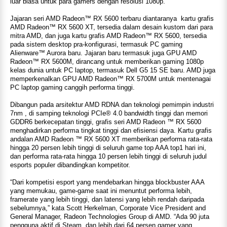
luar biasa untuk para gamers dengan resolusi 1080p.
Jajaran seri AMD Radeon™ RX 5600 terbaru diantaranya kartu grafis
AMD Radeon™ RX 5600 XT, tersedia dalam desain kustom dari para
mitra AMD, dan juga kartu grafis AMD Radeon™ RX 5600, tersedia
pada sistem desktop pra-konfigurasi, termasuk PC gaming
Alienware™ Aurora baru. Jajaran baru termasuk juga GPU AMD
Radeon™ RX 5600M, dirancang untuk memberikan gaming 1080p
kelas dunia untuk PC laptop, termasuk Dell G5 15 SE baru. AMD juga
memperkenalkan GPU AMD Radeon™ RX 5700M untuk mentenagai
PC laptop gaming canggih performa tinggi.
Dibangun pada arsitektur AMD RDNA dan teknologi pemimpin industri
7nm , di samping teknologi PCIe® 4.0 bandwidth tinggi dan memori
GDDR6 berkecepatan tinggi, grafis seri AMD Radeon ™ RX 5600
menghadirkan performa tingkat tinggi dan efisiensi daya. Kartu grafis
andalan AMD Radeon ™ RX 5600 XT memberikan performa rata-rata
hingga 20 persen lebih tinggi di seluruh game top AAA top1 hari ini,
dan performa rata-rata hingga 10 persen lebih tinggi di seluruh judul
esports populer dibandingkan kompetitor.
“Dari kompetisi esport yang mendebarkan hingga blockbuster AAA
yang memukau, game-game saat ini menuntut performa lebih,
framerate yang lebih tinggi, dan latensi yang lebih rendah daripada
sebelumnya,” kata Scott Herkelman, Corporate Vice President and
General Manager, Radeon Technologies Group di AMD. “Ada 90 juta
pengguna aktif di Steam, dan lebih dari 64 persen gamer yang