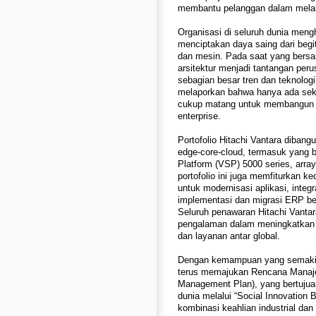
membantu pelanggan dalam melaku
Organisasi di seluruh dunia meng
menciptakan daya saing dari beg
dan mesin. Pada saat yang bers
arsitektur menjadi tantangan peru
sebagian besar tren dan teknolog
melaporkan bahwa hanya ada sekit
cukup matang untuk membangun in
enterprise.
Portofolio Hitachi Vantara dibangu
edge-core-cloud, termasuk yang ba
Platform (VSP) 5000 series, array
portofolio ini juga memfiturkan ke
untuk modernisasi aplikasi, int
implementasi dan migrasi ERP ber
Seluruh penawaran Hitachi Vantara
pengalaman dalam meningkatkan 
dan layanan antar global.
Dengan kemampuan yang semakin l
terus memajukan Rencana Manaje
Management Plan), yang bertuju
dunia melalui “Social Innovation 
kombinasi keahlian industrial dan 