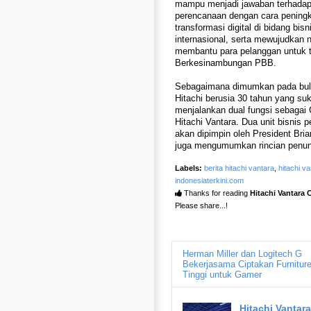
mampu menjadi jawaban terhadap 
perencanaan dengan cara peningkat
transformasi digital di bidang bi
internasional, serta mewujudkan n
membantu para pelanggan untuk 
Berkesinambungan PBB.
Sebagaimana dimumkan pada bula
Hitachi berusia 30 tahun yang su
menjalankan dual fungsi sebagai 
Hitachi Vantara. Dua unit bisnis pe
akan dipimpin oleh President Bria
juga mengumumkan rincian penunj
Labels:
berita hitachi vantara
,
hitachi v
indonesiaterkini.com
Thanks for reading
Hitachi Vantara 
Please share...!
Herman Miller dan Logitech G
Bekerjasama Ciptakan Furnitur
Tinggi untuk Gamer
Hitachi Vantar