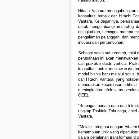
transformation.
Hitachi Vantara menggabungkan sol
konsultasi terbaik dari Hitachi Co
Vantara. Ke depannya, perusahaa
untuk mengembangkan strategi dan
ditingkatkan, sehingga mampu me
pengalaman pelanggan, dan menci
inovasi dan pertumbuhan.
Sebagai salah satu contoh, misi 
perusahaan ini akan menawarkan p
dari praktik industri vertical. P
konsultasi untuk menjawab isu te
model bisnis baru melalui solusi 
dari Hitachi Vantara, yang notab
menerapkan kecerdasan artifisia
meningkatkan efektivitas peralata
OEE).
“Berbagai macam data dan teknolo
ungkap Toshiaki Tokunaga, chief e
Vantara.
"Melalui integrasi dengan Hitachi
kemampuan unik yang diperlukan
dalam perjalanan transformasi di