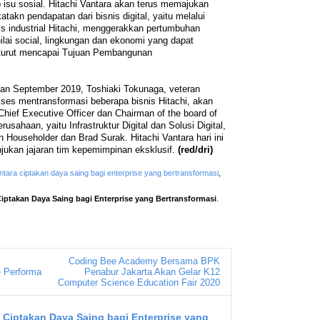
isu sosial. Hitachi Vantara akan terus memajukan
akn pendapatan dari bisnis digital, yaitu melalui
snis industrial Hitachi, menggerakkan pertumbuhan
ilai social, lingkungan dan ekonomi yang dapat
turut mencapai Tujuan Pembangunan
n September 2019, Toshiaki Tokunaga, veteran
kses mentransformasi beberapa bisnis Hitachi, akan
Chief Executive Officer dan Chairman of the board of
rusahaan, yaitu Infrastruktur Digital dan Solusi Digital,
n Householder dan Brad Surak. Hitachi Vantara hari ini
ukan jajaran tim kepemimpinan eksklusif.
(red/dri)
antara ciptakan daya saing bagi enterprise yang bertransformasi
,
Ciptakan Daya Saing bagi Enterprise yang Bertransformasi
.
Coding Bee Academy Bersama BPK
e Performa
Penabur Jakarta Akan Gelar K12
Computer Science Education Fair 2020
a Ciptakan Daya Saing bagi Enterprise yang