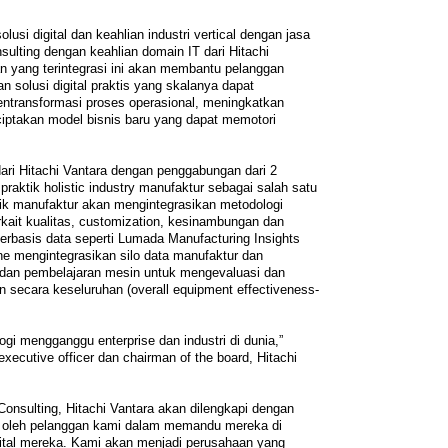
usi digital dan keahlian industri vertical dengan jasa
nsulting dengan keahlian domain IT dari Hitachi
n yang terintegrasi ini akan membantu pelanggan
 solusi digital praktis yang skalanya dapat
ntransformasi proses operasional, meningkatkan
ptakan model bisnis baru yang dapat memotori
dari Hitachi Vantara dengan penggabungan dari 2
raktik holistic industry manufaktur sebagai salah satu
raktik manufaktur akan mengintegrasikan metodologi
rkait kualitas, customization, kesinambungan dan
berbasis data seperti Lumada Manufacturing Insights
ene mengintegrasikan silo data manufaktur dan
l dan pembelajaran mesin untuk mengevaluasi dan
n secara keseluruhan (overall equipment effectiveness-
gi mengganggu enterprise dan industri di dunia,”
xecutive officer dan chairman of the board, Hitachi
 Consulting, Hitachi Vantara akan dilengkapi dengan
 oleh pelanggan kami dalam memandu mereka di
gital mereka. Kami akan menjadi perusahaan yang