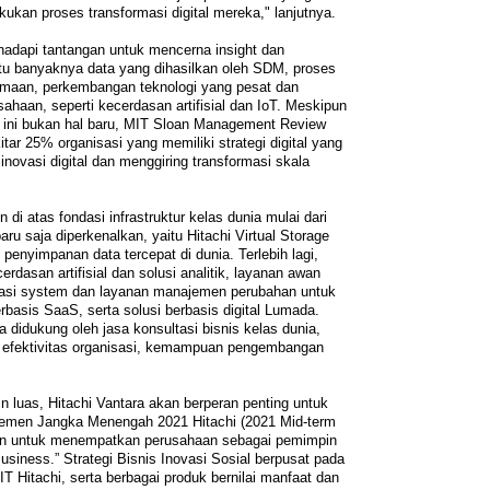
kan proses transformasi digital mereka," lanjutnya.
hadapi tantangan untuk mencerna insight dan
itu banyaknya data yang dihasilkan oleh SDM, proses
amaan, perkembangan teknologi yang pesat dan
sahaan, seperti kecerdasan artifisial dan IoT. Meskipun
i ini bukan hal baru, MIT Sloan Management Review
ar 25% organisasi yang memiliki strategi digital yang
ovasi digital dan menggiring transformasi skala
n di atas fondasi infrastruktur kelas dunia mulai dari
ru saja diperkenalkan, yaitu Hitachi Virtual Storage
 penyimpanan data tercepat di dunia. Terlebih lagi,
cerdasan artifisial dan solusi analitik, layanan awan
egrasi system dan layanan manajemen perubahan untuk
basis SaaS, serta solusi berbasis digital Lumada.
 didukung oleh jasa konsultasi bisnis kelas dunia,
efektivitas organisasi, kemampuan pengembangan
uas, Hitachi Vantara akan berperan penting untuk
men Jangka Menengah 2021 Hitachi (2021 Mid-term
an untuk menempatkan perusahaan sebagai pemimpin
Business.” Strategi Bisnis Inovasi Sosial berpusat pada
IT Hitachi, serta berbagai produk bernilai manfaat dan