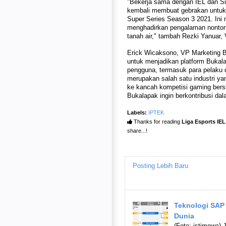
"Bekerja sama dengan IEL dan Sup
kembali membuat gebrakan untuk 
Super Series Season 3 2021. Ini 
menghadirkan pengalaman nonton 
tanah air," tambah Rezki Yanuar,
Erick Wicaksono, VP Marketing B
untuk menjadikan platform Bukala
pengguna, termasuk para pelaku da
merupakan salah satu industri y
ke kancah kompetisi gaming bers
Bukalapak ingin berkontribusi dal
Labels:
IPTEK
Thanks for reading
Liga Esports IEL
share...!
Posting Lebih Baru
Teknologi SAP
Dunia
(Foto: istimewa)