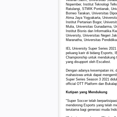
Nopember, Institut Teknologi Te
Ratulangi, STMIK Pontianak, Unive
Borneo Tarakan, Universitas Dipo
Atma Jaya Yogyakarta, Universit
Institut Pertanian Bogor, Univers
Mulia, Universitas Gunadarma, Un
Institut Bisnis dan Informatika K
University, Universitas Negeri Ja
Maranatha, Universitas Pendidika
IEL University Super Series 202
peluang karir di bidang Esports, 
Championship untuk mendukung tu
yang disupport oleh Escafest.
Dengan adanya kesempatan ini, 
mahasiswa untuk dapat mengemban
Super Series Season 3 2021 didu
official OTT Platform dan Bukala
Kutipan yang Mendukung
"Super Soccer telah berpartisipa
mendorong Esports yang telah men
terutama bagi generasi muda Indo