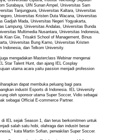
lkom Surabaya, UIN Sunan Ampel, Universitas Sam
rsitas Tanjungpura, Universitas Kaltara, Universitas
negoro, Universitas Kristen Duta Wacana, Universitas
as Gadjah Mada, Universitas Negeri Yogyakarta,
itas Lampung, Universitas Andalas, Universitas Bunda
iversitas Multimedia Nusantara, Universitas Indonesia,
wik Kian Gie, Trisakti School of Management, Binus
karta, Universitas Bung Karno, Universitas Kristen
n Indonesia, dan Telkom University.
1 juga mengadakan Masterclass Webinar mengenai
IEL Star Talent Hunt, dan ajang IEL Cosplay
juan utama acara yaitu passion menjadi profession
diharapkan dapat membuka peluang bagi para
gkan industri Esports di Indonesia. IEL University
kung oleh sponsor utama Super Soccer, Vidio sebagai
pak sebagai Official E-commerce Partner.
si di IEL sejak Season 1, dan terus berkomitmen untuk
jadi salah satu hobi, olahraga dan industri besar
nesia," kata Martin Sofian, perwakilan Super Soccer.