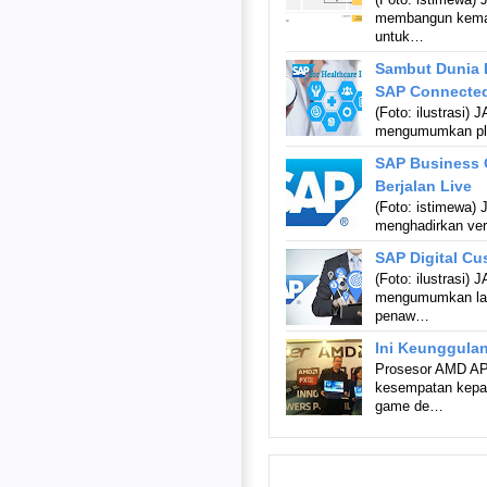
membangun kema
untuk…
Sambut Dunia K
SAP Connecte
(Foto: ilustrasi)
mengumumkan pl
SAP Business 
Berjalan Live
(Foto: istimewa)
menghadirkan ver
SAP Digital Cu
(Foto: ilustrasi
mengumumkan laya
penaw…
Ini Keunggula
Prosesor AMD AP
kesempatan kepad
game de…