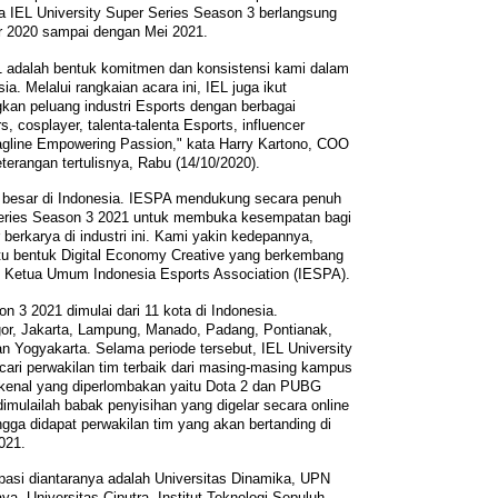
a IEL University Super Series Season 3 berlangsung
er 2020 sampai dengan Mei 2021.
21 adalah bentuk komitmen dan konsistensi kami dalam
. Melalui rangkaian acara ini, IEL juga ikut
kan peluang industri Esports dengan berbagai
, cosplayer, talenta-talenta Esports, influencer
agline Empowering Passion," kata Harry Kartono, COO
rangan tertulisnya, Rabu (14/10/2020).
t besar di Indonesia. IESPA mendukung secara penuh
Series Season 3 2021 untuk membuka kesempatan bagi
 berkarya di industri ini. Kami yakin kedepannya,
satu bentuk Digital Economy Creative yang berkembang
m, Ketua Umum Indonesia Esports Association (IESPA).
n 3 2021 dimulai dari 11 kota di Indonesia.
or, Jakarta, Lampung, Manado, Padang, Pontianak,
 Yogyakarta. Selama periode tersebut, IEL University
ari perwakilan tim terbaik dari masing-masing kampus
erkenal yang diperlombakan yaitu Dota 2 dan PUBG
imulailah babak penyisihan yang digelar secara online
ga didapat perwakilan tim yang akan bertanding di
2021.
pasi diantaranya adalah Universitas Dinamika, UPN
ya, Universitas Ciputra, Institut Teknologi Sepuluh