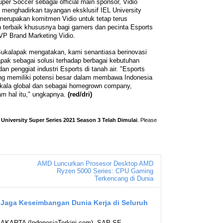
er Soccer sebagai official main sponsor, Vidio
menghadirkan tayangan eksklusif IEL University
merupakan komitmen Vidio untuk tetap terus
terbaik khususnya bagi gamers dan pecinta Esports
 VP Brand Marketing Vidio.
ukalapak mengatakan, kami senantiasa berinovasi
pak sebagai solusi terhadap berbagai kebutuhan
n penggiat industri Esports di tanah air. "Esports
ang memiliki potensi besar dalam membawa Indonesia
kala global dan sebagai homegrown company,
am hal itu," ungkapnya.
(red/dri)
 University Super Series 2021 Season 3 Telah Dimulai
. Please
AMD Luncurkan Prosesor Desktop AMD
Ryzen 5000 Series: CPU Gaming
Terkencang di Dunia
 Jaga Keseimbangan Dunia Kerja di Seluruh
 JAKARTA (IndonesiaTerkini.com)- SAP SE