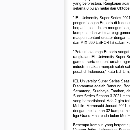
yang berprestasi. Rangkaian acar
selama 8 bulan mulai dari Oktob
"IEL University Super Series 20
pengembangan Esports di Indonesia
berpartisipasi dalam mengembang
kompetisi dan webinar bagi gamers
maupun content creator dengan t
dari MIX 360 ESPORTS dalam kete
"Potensi olahraga Esports sanga
rangkaian IEL University Super 
gamers serta content creator agar
industri ini akan menjadi salah 
pesat di Indonesia," kata Edi Li
IEL University Super Series Seaso
Diantaranya adalah Bandung, Bog
Semarang, Surabaya, Tarakan, dan
Super Series Season 3 2021 menc
yang berpartisipasi. Ada 2 gim t
Mobile. Memasuki Januari 2021, d
dengan melibatkan 32 kampus hing
liga Grand Final pada bulan Mei 
Beberapa kampus yang berpartisi
Veteran Jatim, Universitas Suraba