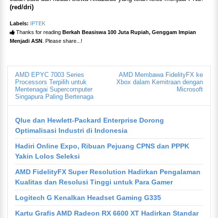
(red/dri)
Labels:
IPTEK
Thanks for reading
Berkah Beasiswa 100 Juta Rupiah, Genggam Impian
Menjadi ASN
. Please share...!
AMD EPYC 7003 Series
AMD Membawa FidelityFX ke
Processors Terpilih untuk
Xbox dalam Kemitraan dengan
Mentenagai Supercomputer
Microsoft
Singapura Paling Bertenaga
Qlue dan Hewlett-Packard Enterprise Dorong
Optimalisasi Industri di Indonesia
Hadiri Online Expo, Ribuan Pejuang CPNS dan PPPK
Yakin Lolos Seleksi
AMD FidelityFX Super Resolution Hadirkan Pengalaman
Kualitas dan Resolusi Tinggi untuk Para Gamer
Logitech G Kenalkan Headset Gaming G335
Kartu Grafis AMD Radeon RX 6600 XT Hadirkan Standar