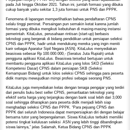
pada Juli hingga Oktober 2021. Tahun ini, jumlah formasi yang dibuka
cukup banyak yaitu sekitar 1,3 juta formasi untuk PNS dan PPPK.
Fenomena di lapangan memperlihatkan bahwa pendaftaran CPNS
selalu tinggi peminat. Persaingan pun semakin ketat karena jumlah
formasi yang dibuka mengikuti kebutuhan di masing-masing instansi
pemerintah. KitaLulus, perusahaan rintisan (start-up) berbasis
teknologi yang bergerak di bidang pendidikan untuk persiapan seleksi
CPNS dan PPPK, hadir untuk mendukung mereka yang ingin meniti
karir sebagai Aparatur Sipil Negara (ASN). KitaLulus menyediakan
beasiswa sebesar Rp 100.000.000,- (Seratus Juta Rupiah) untuk
pengguna aplikasi KitaLulus. Beasiswa tersebut bertujuan untuk
membantu pengguna aplikasi KitaLulus yang lolos SKD (Seleksi
Kompetensi Dasar) CPNS dalam persiapan SKB (Seleksi
Kemampuan Bidang) untuk lolos seleksi CPNS sehingga para peserta
didik mampu mewujudkan mimpi profesi sebagai seorang PNS.
KitaLulus juga menyediakan kelas dengan tenaga pengajar yang terdiri
dari penulis buku best seller CPNS, pemanfaatan teknologi yang
efektif serta harga yang terjangkau dengan bank soal lebih dari 3,000
soal sehingga diharapkan para peserta didik menjadi lebih siap
menghadapi seleksi CPNS dan PPPK. “Para pejuang CPNS dan
PPPK dari seluruh Indonesia dapat mempersiapkan diri dengan belajar
bersama tutor yang berpengalaman. Siswa KitaLulus terbukti memiliki
potensi tingkat kelulusan seleksi ASN yang lebih tinggi dibandingkan
siswa lainnya,” jelas Salamah, Ketua Bidang CPNS dan PPPK