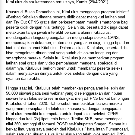
KitaLulus dalam keterangan tertulisnya, Kamis (29/4/2021).
Khusus di Bulan Ramadhan ini, KitaLulus menggagas program inisiatif
#BerbagiKebaikan dimana peserta didik dapat mengikuti latihan soal
dan Try Out CPNS gratis dan berkesempatan meraih smartphone bagi
peserta didik dengan nilai tertinggi. Selain itu, peserta didik juga dapat
melakukan tanya jawab interaktif bersama alumni KitaLulus,
mendengarkan langsung pengalaman menghadapi seleksi CPNS,
mempersiapkan dokumen, materi soal yang akan diuji, hingga tips dan
kiat-kiat dari alumni KitaLulus. Dalam aplikasi KitaLulus, peserta didik
bisa mengakses ribuan soal yang sudah disiapkan langsung dari
smartphone mereka. Selain itu, KitaLulus juga memberikan program
latihan soal gratis dan video pembahasan mengenai soal-soal di
dalamnya. KitaLulus berkomitmen untuk membantu peserta seleksi
dalam menyiapkan dirinya untuk lolos seleksi dengan cara yang
nyaman dan praktis.
Hingga saat ini, KitaLulus telah memberikan pengajaran ke lebih dari
50.000 siswa/i pada sesi webinar yang diselenggarakan dan ribuan
siswa-i telah lolos serta resmi diangkat menjadi PNS berkat bimbingan
KitaLulus di tahun 2020. Hal tersebut membuktikan bahwa mereka
yang mempersiapkan diri lebih dini khususnya dengan pengajaran
KitaLulus memiliki kesempatan untuk dapat lolos seleksi CPNS
hingga dua kali (2x) lipat lebih besar. “Ketika SKB, saya mendapat
nilai 360, tertinggi di formasi PGSD se-Kabupaten Sragen. Semua itu
berkat ilmu yang saya peroleh dari KitaLulus,” kata Intan Purnomosari,
salah satu dari ribuan siswa KitaLulus yang telah lolos menjadi PNS.