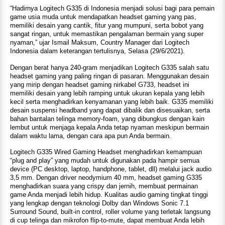
“Hadirnya Logitech G335 di Indonesia menjadi solusi bagi para pemain
game usia muda untuk mendapatkan headset gaming yang pas,
memiliki desain yang cantik, fitur yang mumpuni, serta bobot yang
sangat ringan, untuk memastikan pengalaman bermain yang super
nyaman,” ujar Ismail Maksum, Country Manager dari Logitech
Indonesia dalam keterangan tertulisnya, Selasa (29/6/2021).
Dengan berat hanya 240-gram menjadikan Logitech G335 salah satu
headset gaming yang paling ringan di pasaran. Menggunakan desain
yang mirip dengan headset gaming nirkabel G733, headset ini
memiliki desain yang lebih ramping untuk ukuran kepala yang lebih
kecil serta menghadirkan kenyamanan yang lebih baik. G335 memiliki
desain suspensi headband yang dapat dibalik dan disesuaikan, serta
bahan bantalan telinga memory-foam, yang dibungkus dengan kain
lembut untuk menjaga kepala Anda tetap nyaman meskipun bermain
dalam waktu lama, dengan cara apa pun Anda bermain.
Logitech G335 Wired Gaming Headset menghadirkan kemampuan
“plug and play” yang mudah untuk digunakan pada hampir semua
device (PC desktop, laptop, handphone, tablet, dll) melalui jack audio
3,5 mm. Dengan driver neodymium 40 mm, headset gaming G335
menghadirkan suara yang crispy dan jernih, membuat permainan
game Anda menjadi lebih hidup. Kualitas audio gaming tingkat tinggi
yang lengkap dengan teknologi Dolby dan Windows Sonic 7.1
Surround Sound, built-in control, roller volume yang terletak langsung
di cup telinga dan mikrofon flip-to-mute, dapat membuat Anda lebih