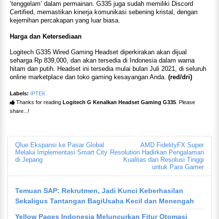
‘tenggelam’ dalam permainan. G335 juga sudah memiliki Discord
Certified, memastikan kinerja komunikasi sebening kristal, dengan
kejernihan percakapan yang luar biasa.
Harga dan Ketersediaan
Logitech G335 Wired Gaming Headset diperkirakan akan dijual
seharga Rp 839,000, dan akan tersedia di Indonesia dalam warna
hitam dan putih. Headset ini tersedia mulai bulan Juli 2021, di seluruh
online marketplace dan toko gaming kesayangan Anda.
(red/dri)
Labels:
IPTEK
Thanks for reading
Logitech G Kenalkan Headset Gaming G335
. Please
share...!
Qlue Ekspansi ke Pasar Global
AMD FidelityFX Super
Melalui Implementasi Smart City
Resolution Hadirkan Pengalaman
di Jepang
Kualitas dan Resolusi Tinggi
untuk Para Gamer
Temuan SAP: Rekrutmen, Jadi Kunci Keberhasilan
Sekaligus Tantangan BagiUsaha Kecil dan Menengah
Yellow Pages Indonesia Meluncurkan Fitur Otomasi