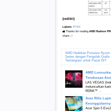
(red/dri)
Labels:
IPTEK
Thanks for reading
AMD Radeon PRO
share...!
AMD Hadirkan Prosesor Ryzen 
Series dengan Pengolah Grafis
Terintegrasi untuk Pasar DIY
AMD Luncurkan
Terobosan Ars
LAS VEGAS (Indo
meluncurkan kartu
RDNA™ …
Acer Rilis Lapt
Keunggulanny
Acer Spin 5 EvoJ