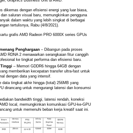
ger, Graphics Business Unit di AMD.
ikemas dengan efisiensi energi yang luar biasa,
, dan saluran visual baru, memungkinkan pengguna
nyak dalam waktu yang lebih singkat di berbagai
angan tertulisnya, Rabu (4/8/2021).
 kartu grafis AMD Radeon PRO 6000X series GPUs
emenang Penghargaan
– Dibangun pada proses
 AMD RDNA 2 menawarkan serangkaian fitur canggih
fesional ke tingkat performa dan efisiensi baru.
Tinggi
– Memori GDDR6 hingga 64GB dengan
ang memberikan kecepatan transfer ultra-fast untuk
nal dengan data yang intensif.
data tingkat akhir hingga (total) 256MB yang
PU dirancang untuk mengurangi latensi dan konsumsi
diakan bandwidth tinggi, latensi rendah, koneksi
is AMD local, memungkinkan komunikasi GPU-ke-GPU
ancang untuk memenuhi beban kerja kreatif saat ini.