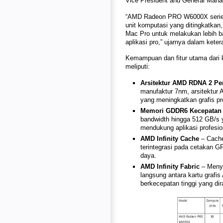
Vice President and General Mana
“AMD Radeon PRO W6000X series d
unit komputasi yang ditingkatkan
Mac Pro untuk melakukan lebih ba
aplikasi pro,” ujarnya dalam keter
Kemampuan dan fitur utama dari
meliputi:
Arsitektur AMD RDNA 2 P
manufaktur 7nm, arsitektur
yang meningkatkan grafis pro
Memori GDDR6 Kecepatan 
bandwidth hingga 512 GB/s y
mendukung aplikasi profesio
AMD Infinity Cache
– Cache 
terintegrasi pada cetakan G
daya.
AMD Infinity Fabric
– Menye
langsung antara kartu graf
berkecepatan tinggi yang dir