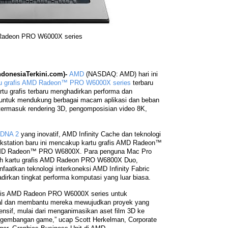
adeon PRO W6000X series
donesiaTerkini.com)-
AMD
(NASDAQ: AMD) hari ini
tu grafis AMD Radeon™ PRO W6000X series
terbaru
rtu grafis terbaru menghadirkan performa dan
a untuk mendukung berbagai macam aplikasi dan beban
 termasuk rendering 3D, pengomposisian video 8K,
RDNA 2
yang inovatif, AMD Infinity Cache dan teknologi
workstation baru ini mencakup kartu grafis AMD Radeon™
AMD Radeon™ PRO W6800X. Para penguna Mac Pro
ilih kartu grafis AMD Radeon PRO W6800X Duo,
aatkan teknologi interkoneksi AMD Infinity Fabric
dirkan tingkat performa komputasi yang luar biasa.
fis AMD Radeon PRO W6000X series untuk
onal dan membantu mereka mewujudkan proyek yang
ensif, mulai dari menganimasikan aset film 3D ke
ngembangan game,” ucap Scott Herkelman, Corporate