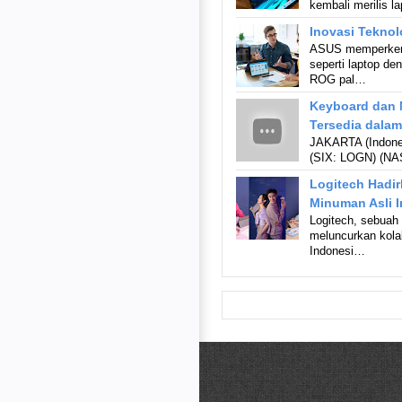
kembali merilis la
Inovasi Teknol
ASUS memperkenal
seperti laptop d
ROG pal…
Keyboard dan M
Tersedia dalam
JAKARTA (Indonesi
(SIX: LOGN) (NA
Logitech Hadir
Minuman Asli 
Logitech, sebuah
meluncurkan kola
Indonesi…