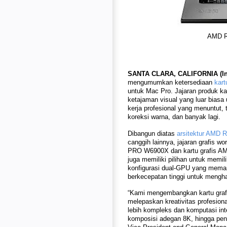
AMD R
SANTA CLARA, CALIFORNIA (In
mengumumkan ketersediaan
kar
untuk Mac Pro. Jajaran produk ka
ketajaman visual yang luar bias
kerja profesional yang menuntut,
koreksi warna, dan banyak lagi.
Dibangun diatas
arsitektur AMD 
canggih lainnya, jajaran grafis 
PRO W6900X dan kartu grafis 
juga memiliki pilihan untuk mem
konfigurasi dual-GPU yang memanf
berkecepatan tinggi untuk mengha
“Kami mengembangkan kartu gra
melepaskan kreativitas profesi
lebih kompleks dan komputasi int
komposisi adegan 8K, hingga pe