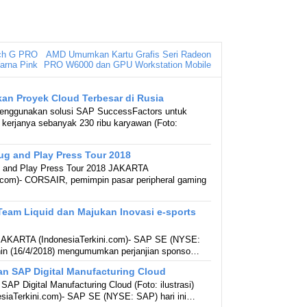
ech G PRO
AMD Umumkan Kartu Grafis Seri Radeon
arna Pink
PRO W6000 dan GPU Workstation Mobile
n Proyek Cloud Terbesar di Rusia
menggunakan solusi SAP SuccessFactors untuk
 kerjanya sebanyak 230 ribu karyawan (Foto:
g and Play Press Tour 2018
and Play Press Tour 2018 JAKARTA
i.com)- CORSAIR, pemimpin pasar peripheral gaming
eam Liquid dan Majukan Inovasi e-sports
 JAKARTA (IndonesiaTerkini.com)- SAP SE (NYSE:
enin (16/4/2018) mengumumkan perjanjian sponso…
n SAP Digital Manufacturing Cloud
AP Digital Manufacturing Cloud (Foto: ilustrasi)
siaTerkini.com)- SAP SE (NYSE: SAP) hari ini…