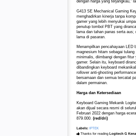
dengan harga yang terjangkau,” la
G413 SE Mechanical Gaming Keybo
menghadirkan kinerja tanpa komp
gamer yang lebih menyukai umpan b
penutup tombol PBT yang diranca
lama dan tahan panas serta aus;
lama di pasaran.
Menampilkan pencahayaan LED be
magnesium hitam sebagai tulang 
minimalis, diimbangi dengan fitur
gamer. Selain itu, keyboard dira
dibandingkan keyboard mekanika
rollover anti-ghosting performanc
bersamaan dan semua tercatat p
dalam permainan.
Harga dan Ketersediaan
Keyboard Gaming Mekanik Logit
akan dijual secara resmi di selur
Februari 2022 dengan harga ecer
879.000.
(red/dri)
Labels:
IPTEK
Thanks for reading
Logitech G Kena