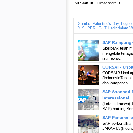
Size dan TKL
. Please share...!
Sambut Valentine's Day, Logit
X SUPERLIGHT Hadir dalam W
SAP Rampungka
Sberbank telah 
mengelola tenaga
istimewa)…
CORSAIR Unplu
CORSAIR Unplug 
(IndonesiaTerkin
dan komponen…
SAP Sponsori T
Internasional
(Foto: istimewa)
SAP) hari ini, S
SAP Perkenalka
SAP perkenalkan S
JAKARTA (Indone