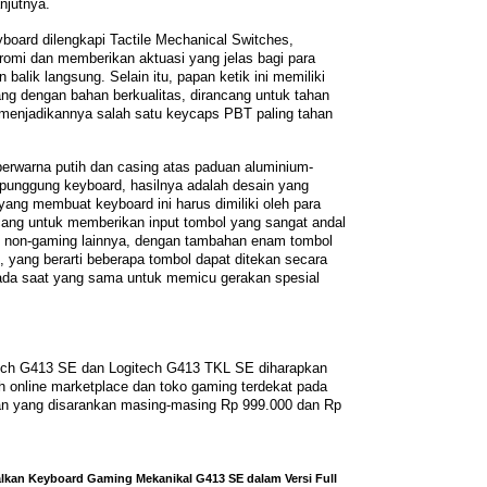
njutnya.
ard dilengkapi Tactile Mechanical Switches,
romi dan memberikan aktuasi yang jelas bagi para
alik langsung. Selain itu, papan ketik ini memiliki
ng dengan bahan berkualitas, dirancang untuk tahan
 menjadikannya salah satu keycaps PBT paling tahan
rwarna putih dan casing atas paduan aluminium-
punggung keyboard, hasilnya adalah desain yang
 yang membuat keyboard ini harus dimiliki oleh para
ncang untuk memberikan input tombol yang sangat andal
l non-gaming lainnya, dengan tambahan enam tombol
e, yang berarti beberapa tombol dapat ditekan secara
ada saat yang sama untuk memicu gerakan spesial
ech G413 SE dan Logitech G413 TKL SE diharapkan
uh online marketplace dan toko gaming terdekat pada
an yang disarankan masing-masing Rp 999.000 dan Rp
lkan Keyboard Gaming Mekanikal G413 SE dalam Versi Full