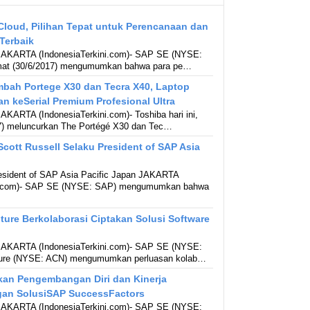
Cloud, Pilihan Tepat untuk Perencanaan dan
 Terbaik
 JAKARTA (IndonesiaTerkini.com)- SAP SE (NYSE:
Jumat (30/6/2017) mengumumkan bahwa para pe…
bah Portege X30 dan Tecra X40, Laptop
an keSerial Premium Profesional Ultra
JAKARTA (IndonesiaTerkini.com)- Toshiba hari ini,
7) meluncurkan The Portégé X30 dan Tec…
cott Russell Selaku President of SAP Asia
resident of SAP Asia Pacific Japan JAKARTA
ni.com)- SAP SE (NYSE: SAP) mengumumkan bahwa
ure Berkolaborasi Ciptakan Solusi Software
 JAKARTA (IndonesiaTerkini.com)- SAP SE (NYSE:
ure (NYSE: ACN) mengumumkan perluasan kolab…
kan Pengembangan Diri dan Kinerja
an SolusiSAP SuccessFactors
 JAKARTA (IndonesiaTerkini.com)- SAP SE (NYSE: