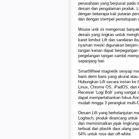
perusahaan yang berpusat pada m
desain dan pengalaman produk. Li
dengan beberapa kali putaran pe
dan dengan stempel persetujuan 
Mouse unik ini mengemas banyak m
desain yang ringkas untuk mengh
karet lembut Lift dan sandaran i
nyaman meski digunakan berjam-j
tangan kanan dapat berpegangan 
pergelangan tangan sambil mempr
sepanjang hari.
SmartWheel magnetik senyap men
baris demi baris yang akurat ata
Hubungkan Lift secara instan ke
Linux, Chrome OS, iPadOS, dan 
Receiver ‘Logi Bolt’ yang sangat 
dapat mempertahankan fokus Anda
mudah hingga 3 perangkat multi-
Desain Lift yang berkelanjutan me
Logitech, produk dirancang untu
dan meminimalkan jejak lingkunga
terbuat dari plastik daur ulang 
54% untuk rose dan off-white.