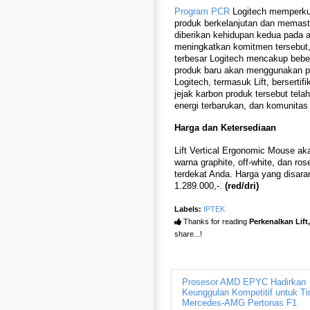
Program PCR
Logitech memperku
produk berkelanjutan dan memast
diberikan kehidupan kedua pada ak
meningkatkan komitmen tersebut,
terbesar Logitech mencakup bebe
produk baru akan menggunakan p
Logitech, termasuk Lift, berserti
jejak karbon produk tersebut tel
energi terbarukan, dan komunita
Harga dan Ketersediaan
Lift Vertical Ergonomic Mouse aka
warna graphite, off-white, dan ro
terdekat Anda. Harga yang disara
1.289.000,-.
(red/dri)
Labels:
IPTEK
Thanks for reading
Perkenalkan Lift
share...!
Prosesor AMD EPYC Hadirkan
Keunggulan Kompetitif untuk T
Mercedes-AMG Pertonas F1