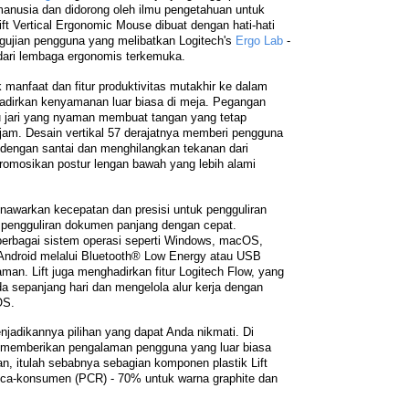
anusia dan didorong oleh ilmu pengetahuan untuk
ft Vertical Ergonomic Mouse dibuat dengan hati-hati
ngujian pengguna yang melibatkan Logitech's
Ergo Lab
-
dari lembaga ergonomis terkemuka.
anfaat dan fitur produktivitas mutakhir ke dalam
adirkan kenyamanan luar biasa di meja. Pegangan
bu jari yang nyaman membuat tangan yang tetap
am. Desain vertikal 57 derajatnya memberi pengguna
dengan santai dan menghilangkan tekanan dari
omosikan postur lengan bawah yang lebih alami
awarkan kecepatan dan presisi untuk pengguliran
u pengguliran dokumen panjang dengan cepat.
 berbagai sistem operasi seperti Windows, macOS,
Android melalui Bluetooth® Low Energy atau USB
aman. Lift juga menghadirkan fitur Logitech Flow, yang
 sepanjang hari dan mengelola alur kerja dengan
OS.
njadikannya pilihan yang dapat Anda nikmati. Di
k memberikan pengalaman pengguna yang luar biasa
n, itulah sebabnya sebagian komponen plastik Lift
pasca-konsumen (PCR) - 70% untuk warna graphite dan