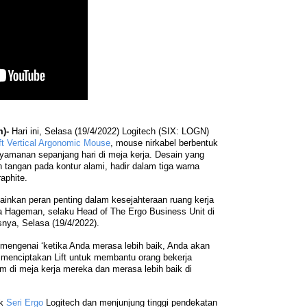
m)-
Hari ini, Selasa (19/4/2022) Logitech (SIX: LOGN)
ft Vertical Argonomic Mouse
, mouse nirkabel berbentuk
nyamanan sepanjang hari di meja kerja. Desain yang
angan pada kontur alami, hadir dalam tiga warna
raphite.
nkan peran penting dalam kesejahteraan ruang kerja
ia Hageman, selaku Head of The Ergo Business Unit di
snya, Selasa (19/4/2022).
i mengenai ‘ketika Anda merasa lebih baik, Anda akan
h menciptakan Lift untuk membantu orang bekerja
 di meja kerja mereka dan merasa lebih baik di
uk
Seri Ergo
Logitech dan menjunjung tinggi pendekatan