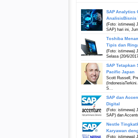
SAP Analytics 
AnalisisBisnis
(Foto: istimewa)
SAP) hari ini, 
Toshiba Menam
Tipis dan Ring
(Foto: istimewa) 
Selasa (20/6/201
SAP Tetapkan S
Pacific Japan
Scott Russell, P
(IndonesiaTerki
S…
SAP dan Accent
Digital
(Foto: istimewa)
SAP) dan Accent
Nestle Tingkat
Karyawan deng
(Foto: istimewa)