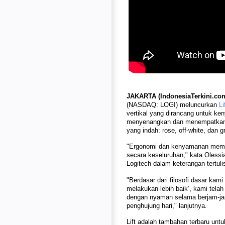
JAKARTA (IndonesiaTerkini.co
(NASDAQ: LOGI) meluncurkan
Li
vertikal yang dirancang untuk ke
menyenangkan dan menempatkan t
yang indah: rose, off-white, dan g
"Ergonomi dan kenyamanan memai
secara keseluruhan," kata Oless
Logitech dalam keterangan tertuli
"Berdasar dari filosofi dasar kam
melakukan lebih baik’, kami tela
dengan nyaman selama berjam-jam
penghujung hari," lanjutnya.
Lift adalah tambahan terbaru unt