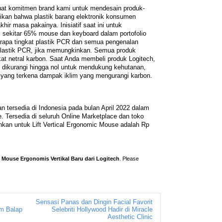
at komitmen brand kami untuk mendesain produk-
ikan bahwa plastik barang elektronik konsumen
hir masa pakainya. Inisiatif saat ini untuk
 sekitar 65% mouse dan keyboard dalam portofolio
rapa tingkat plastik PCR dan semua pengenalan
lastik PCR, jika memungkinkan. Semua produk
fikat netral karbon. Saat Anda membeli produk Logitech,
ah dikurangi hingga nol untuk mendukung kehutanan,
s yang terkena dampak iklim yang mengurangi karbon.
n tersedia di Indonesia pada bulan April 2022 dalam
se. Tersedia di seluruh Online Marketplace dan toko
nkan untuk Lift Vertical Ergonomic Mouse adalah Rp
, Mouse Ergonomis Vertikal Baru dari Logitech
. Please
Sensasi Panas dan Dingin Facial Favorit
im Balap
Selebriti Hollywood Hadir di Miracle
Aesthetic Clinic