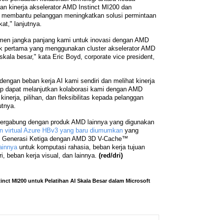
n kinerja akselerator AMD Instinct MI200 dan
 membantu pelanggan meningkatkan solusi permintaan
at," lanjutnya.
en jangka panjang kami untuk inovasi dengan AMD
ik pertama yang menggunakan cluster akselerator AMD
skala besar," kata Eric Boyd, corporate vice president,
dengan beban kerja AI kami sendiri dan melihat kinerja
rap dapat melanjutkan kolaborasi kami dengan AMD
inerja, pilihan, dan fleksibilitas kepada pelanggan
utnya.
bergabung dengan produk AMD lainnya yang digunakan
n virtual Azure HBv3 yang baru diumumkan
yang
 Generasi Ketiga dengan AMD 3D V-Cache™
ainnya
untuk komputasi rahasia, beban kerja tujuan
, beban kerja visual, dan lainnya.
(red/dri)
nct MI200 untuk Pelatihan AI Skala Besar dalam Microsoft