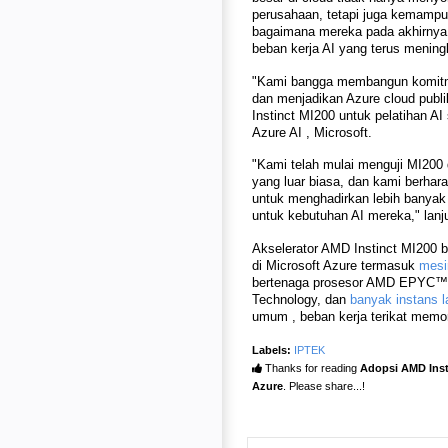
perusahaan, tetapi juga kemampua
bagaimana mereka pada akhirnya
beban kerja AI yang terus meningk
"Kami bangga membangun komitm
dan menjadikan Azure cloud publ
Instinct MI200 untuk pelatihan AI 
Azure AI , Microsoft.
"Kami telah mulai menguji MI200 
yang luar biasa, dan kami berha
untuk menghadirkan lebih banyak k
untuk kebutuhan AI mereka," lanj
Akselerator AMD Instinct MI200 
di Microsoft Azure termasuk
mesi
bertenaga prosesor AMD EPYC™
Technology, dan
banyak instans l
umum , beban kerja terikat memori
Labels:
IPTEK
Thanks for reading
Adopsi AMD Insti
Azure
. Please share...!