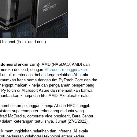
Instinct (Foto: amd.com)
donesiaTerkini.com)-
AMD (NASDAQ: AMD) dan
 mereka di cloud, dengan
Microsoft menggunakan
0
untuk mentenagai beban kerja pelatihan AI skala
ngumumkan kerja sama dengan tim PyTorch Core dan tim
 mengoptimalkan kinerja dan pengalaman pengembang
 PyTorch di Microsoft Azure dan memastikan bahwa
aatkan kinerja dan fitur AMD. Akselerator naluri.
 memberikan pelanggan kinerja AI dan HPC canggih
istem supercomputer terkencang di dunia yang
rad McCredie, corporate vice president, Data Center
dalam keterangan tertulisnya, Jumat (27/5/2022).
uk memungkinkan pelatihan dan inferensi AI skala
oti perluasan kolaborasi teknologi antara kedua