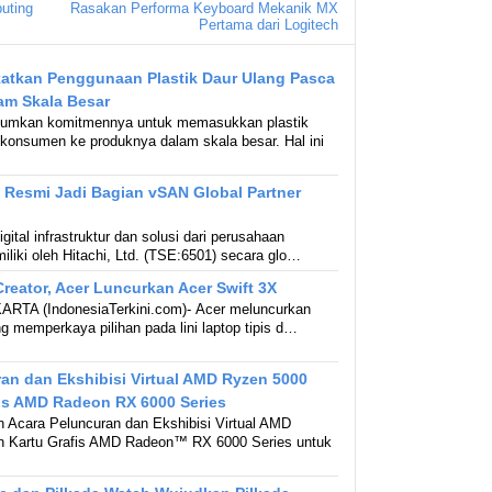
uting
Rasakan Performa Keyboard Mekanik MX
Pertama dari Logitech
katkan Penggunaan Plastik Daur Ulang Pasca
m Skala Besar
umkan komitmennya untuk memasukkan plastik
-konsumen ke produknya dalam skala besar. Hal ini
a Resmi Jadi Bagian vSAN Global Partner
igital infrastruktur dan solusi dari perusahaan
miliki oleh Hitachi, Ltd. (TSE:6501) secara glo…
Creator, Acer Luncurkan Acer Swift 3X
ARTA (IndonesiaTerkini.com)- Acer meluncurkan
ng memperkaya pilihan pada lini laptop tipis d…
an dan Ekshibisi Virtual AMD Ryzen 5000
is AMD Radeon RX 6000 Series
Acara Peluncuran dan Ekshibisi Virtual AMD
 Kartu Grafis AMD Radeon™ RX 6000 Series untuk