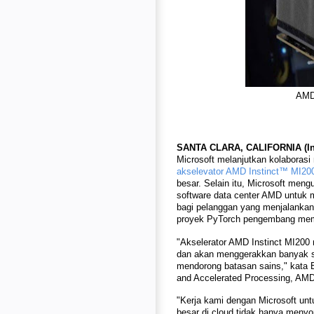
AMD 
SANTA CLARA, CALIFORNIA (In
Microsoft melanjutkan kolaborasi
akselevator AMD Instinct™ MI20
besar. Selain itu, Microsoft me
software data center AMD untuk
bagi pelanggan yang menjalankan
proyek PyTorch pengembang memanf
"Akselerator AMD Instinct MI200
dan akan menggerakkan banyak s
mendorong batasan sains," kata B
and Accelerated Processing, AMD 
"Kerja kami dengan Microsoft unt
besar di cloud tidak hanya menyor