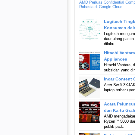
AMD Perluas Confidential Comp
Rahasia di Google Cloud
Logitech Ting
Konsumen dala
Logitech mengum
daur ulang pasca
dilaku…
Hitachi Vantar
Appliances
Hitachi Vantara, d
subsidari yang di
Incar Content 
Acer Swift 3XJAK
laptop terbaru ya
Acara Peluncur
dan Kartu Graf
AMD mengadakan 
Ryzen™ 5000 dan
publik pad…