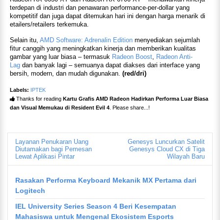
terdepan di industri dan penawaran performance-per-dollar yang
kompetitif dan juga dapat ditemukan hari ini dengan harga menarik di
etailers/retailers terkemuka.
Selain itu,
AMD Software: Adrenalin Edition
menyediakan sejumlah
fitur canggih yang meningkatkan kinerja dan memberikan kualitas
gambar yang luar biasa – termasuk
Radeon Boost
,
Radeon Anti-
Lag
dan banyak lagi – semuanya dapat diakses dari interface yang
bersih, modern, dan mudah digunakan.
(red/dri)
Labels:
IPTEK
Thanks for reading
Kartu Grafis AMD Radeon Hadirkan Performa Luar Biasa
dan Visual Memukau di Resident Evil 4
. Please share...!
Layanan Penukaran Uang
Genesys Luncurkan Satelit
Diutamakan bagi Pemesan
Genesys Cloud CX di Tiga
Lewat Aplikasi Pintar
Wilayah Baru
Rasakan Performa Keyboard Mekanik MX Pertama dari
Logitech
IEL University Series Season 4 Beri Kesempatan
Mahasiswa untuk Mengenal Ekosistem Esports