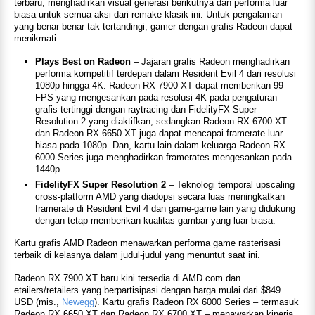
terbaru, menghadirkan visual generasi berikutnya dan performa luar
biasa untuk semua aksi dari remake klasik ini. Untuk pengalaman
yang benar-benar tak tertandingi, gamer dengan grafis Radeon dapat
menikmati:
Plays Best on Radeon
– Jajaran grafis Radeon menghadirkan
performa kompetitif terdepan dalam Resident Evil 4 dari resolusi
1080p hingga 4K. Radeon RX 7900 XT dapat memberikan 99
FPS yang mengesankan pada resolusi 4K pada pengaturan
grafis tertinggi dengan raytracing dan FidelityFX Super
Resolution 2 yang diaktifkan, sedangkan Radeon RX 6700 XT
dan Radeon RX 6650 XT juga dapat mencapai framerate luar
biasa pada 1080p. Dan, kartu lain dalam keluarga Radeon RX
6000 Series juga menghadirkan framerates mengesankan pada
1440p.
FidelityFX Super Resolution 2
– Teknologi temporal upscaling
cross-platform AMD yang diadopsi secara luas meningkatkan
framerate di Resident Evil 4 dan game-game lain yang didukung
dengan tetap memberikan kualitas gambar yang luar biasa.
Kartu grafis AMD Radeon menawarkan performa game rasterisasi
terbaik di kelasnya dalam judul-judul yang menuntut saat ini.
Radeon RX 7900 XT baru kini tersedia di AMD.com dan
etailers/retailers yang berpartisipasi dengan harga mulai dari $849
USD (mis.,
Newegg
). Kartu grafis Radeon RX 6000 Series – termasuk
Radeon RX 6650 XT dan Radeon RX 6700 XT – menawarkan kinerja