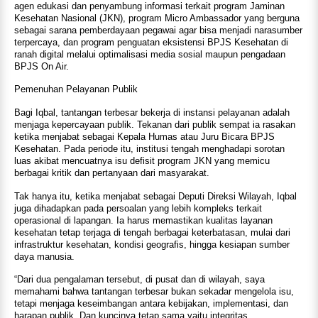
agen edukasi dan penyambung informasi terkait program Jaminan
Kesehatan Nasional (JKN), program Micro Ambassador yang berguna
sebagai sarana pemberdayaan pegawai agar bisa menjadi narasumber
terpercaya, dan program penguatan eksistensi BPJS Kesehatan di
ranah digital melalui optimalisasi media sosial maupun pengadaan
BPJS On Air.
Pemenuhan Pelayanan Publik
Bagi Iqbal, tantangan terbesar bekerja di instansi pelayanan adalah
menjaga kepercayaan publik. Tekanan dari publik sempat ia rasakan
ketika menjabat sebagai Kepala Humas atau Juru Bicara BPJS
Kesehatan. Pada periode itu, institusi tengah menghadapi sorotan
luas akibat mencuatnya isu defisit program JKN yang memicu
berbagai kritik dan pertanyaan dari masyarakat.
Tak hanya itu, ketika menjabat sebagai Deputi Direksi Wilayah, Iqbal
juga dihadapkan pada persoalan yang lebih kompleks terkait
operasional di lapangan. Ia harus memastikan kualitas layanan
kesehatan tetap terjaga di tengah berbagai keterbatasan, mulai dari
infrastruktur kesehatan, kondisi geografis, hingga kesiapan sumber
daya manusia.
“Dari dua pengalaman tersebut, di pusat dan di wilayah, saya
memahami bahwa tantangan terbesar bukan sekadar mengelola isu,
tetapi menjaga keseimbangan antara kebijakan, implementasi, dan
harapan publik. Dan kuncinya tetap sama yaitu integritas,