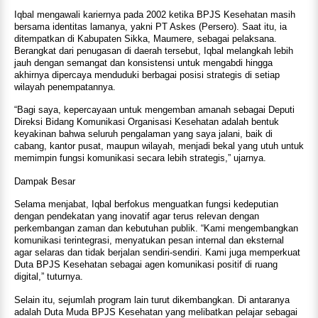
Iqbal mengawali kariernya pada 2002 ketika BPJS Kesehatan masih
bersama identitas lamanya, yakni PT Askes (Persero). Saat itu, ia
ditempatkan di Kabupaten Sikka, Maumere, sebagai pelaksana.
Berangkat dari penugasan di daerah tersebut, Iqbal melangkah lebih
jauh dengan semangat dan konsistensi untuk mengabdi hingga
akhirnya dipercaya menduduki berbagai posisi strategis di setiap
wilayah penempatannya.
“Bagi saya, kepercayaan untuk mengemban amanah sebagai Deputi
Direksi Bidang Komunikasi Organisasi Kesehatan adalah bentuk
keyakinan bahwa seluruh pengalaman yang saya jalani, baik di
cabang, kantor pusat, maupun wilayah, menjadi bekal yang utuh untuk
memimpin fungsi komunikasi secara lebih strategis,” ujarnya.
Dampak Besar
Selama menjabat, Iqbal berfokus menguatkan fungsi kedeputian
dengan pendekatan yang inovatif agar terus relevan dengan
perkembangan zaman dan kebutuhan publik. “Kami mengembangkan
komunikasi terintegrasi, menyatukan pesan internal dan eksternal
agar selaras dan tidak berjalan sendiri-sendiri. Kami juga memperkuat
Duta BPJS Kesehatan sebagai agen komunikasi positif di ruang
digital,” tuturnya.
Selain itu, sejumlah program lain turut dikembangkan. Di antaranya
adalah Duta Muda BPJS Kesehatan yang melibatkan pelajar sebagai