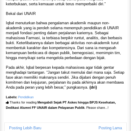
keterbukaan, serta kemauan untuk terus memperbaiki diri.”
Bekal dari UNAIR
Iqbal menuturkan bahwa pengalaman akademik maupun non-
akademik yang ia peroleh selama menempuh pendidikan di UNAIR
menjadi fondasi penting dalam perjalanan kariernya. Sebagai
mahasiswa Farmasi, ia terbiasa berpikir runtut, analitis, dan berbasis
bukti. Keterlibatannya dalam berbagai aktivitas non-akademik turut
membentuk karakter dan kompetensinya. Dari sana ia mengasah
kemampuan berbicara di depan publik, bernegosiasi, memimpin tim,
hingga menyikapi serta mengelola perbedaan dengan bijak.
Pada akhir, Iqbal berpesan kepada mahasiswa agar tidak gentar
menghadapi tantangan. “Jangan takut memulai dari mana saja. Setiap
fase akan memiliki maknanya sendiri. Jika dijalani dengan penuh
komitmen dan kejujuran, perjalanan itu pada akhirnya akan membawa
Anda pada peran yang lebih besar,” pungkasnya.
(dri)
Labels:
Pendidikan
Thanks for reading
Mengabdi Sejak PT Askes hingga BPJS Kesehatan,
Dedikasi Alumni FF UNAIR dalam Pelayanan Publik
. Please share...!
Posting Lebih Baru
Posting Lama