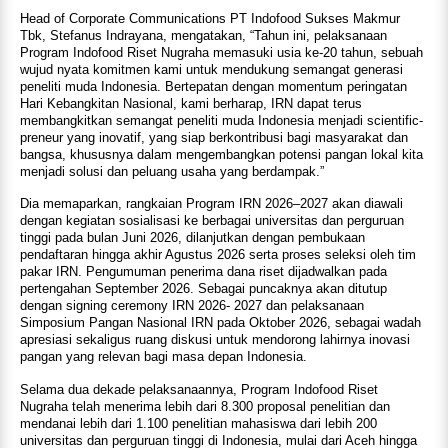
Head of Corporate Communications PT Indofood Sukses Makmur
Tbk, Stefanus Indrayana, mengatakan, “Tahun ini, pelaksanaan
Program Indofood Riset Nugraha memasuki usia ke-20 tahun, sebuah
wujud nyata komitmen kami untuk mendukung semangat generasi
peneliti muda Indonesia. Bertepatan dengan momentum peringatan
Hari Kebangkitan Nasional, kami berharap, IRN dapat terus
membangkitkan semangat peneliti muda Indonesia menjadi scientific-
preneur yang inovatif, yang siap berkontribusi bagi masyarakat dan
bangsa, khususnya dalam mengembangkan potensi pangan lokal kita
menjadi solusi dan peluang usaha yang berdampak.”
Dia memaparkan, rangkaian Program IRN 2026–2027 akan diawali
dengan kegiatan sosialisasi ke berbagai universitas dan perguruan
tinggi pada bulan Juni 2026, dilanjutkan dengan pembukaan
pendaftaran hingga akhir Agustus 2026 serta proses seleksi oleh tim
pakar IRN. Pengumuman penerima dana riset dijadwalkan pada
pertengahan September 2026. Sebagai puncaknya akan ditutup
dengan signing ceremony IRN 2026- 2027 dan pelaksanaan
Simposium Pangan Nasional IRN pada Oktober 2026, sebagai wadah
apresiasi sekaligus ruang diskusi untuk mendorong lahirnya inovasi
pangan yang relevan bagi masa depan Indonesia.
Selama dua dekade pelaksanaannya, Program Indofood Riset
Nugraha telah menerima lebih dari 8.300 proposal penelitian dan
mendanai lebih dari 1.100 penelitian mahasiswa dari lebih 200
universitas dan perguruan tinggi di Indonesia, mulai dari Aceh hingga