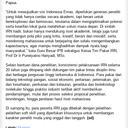
Papua.
“Untuk mewujudkan visi Indonesia Emas, diperlukan generasi peneliti
yang tidak hanya cerdas secara akademi, tapi berani untuk
bereksplorasi dan berinovasi, terutama dalam mengoptimalkan potensi
serta kearifan lokal guna melahirkan solusi masa depan. Di sinilah
IRN hadir, bukan hanya mendukung riset akademik, tetapi juga turut
membangun pola pikir yang kritis, kreatif, berani dan inovatif, serta
mendorong mahasiswa untuk berjejaring dan selalu mengembangkan
kapasitasnya, agar mampu menghadirkan dampak nyata bagi
masyarakat,” kata Guru Besar IPB sekaligus Ketua Tim Pakar IRN,
Prof Dr Ir Purwiyatno Hariyadi, MSc.
Selain bantuan dana penelitian, konsistensi pelaksanaan IRN selama
20 tahun juga ditopang oleh dukungan tim pakar lintas disiplin ilmu
dari berbagai perguruan tinggi terkemuka di Indonesia. Para pakar dari
bidang teknologi pangan, sosial ekonomi, pertanian, peternakan, gizi
dan kesehatan, perikanan dan kelautan, genetika dan bioteknologi
molekuler hingga praktisi industri terlibat aktif memberikan
pendampingan, mulai dari proses seleksi proposal penelitian,
binmbingan, hingga penilaian hasil riset mahasiswa.
Di samping itu, para peserta IRN juga dibekali dengan pelatihan-
pelatihan soft skill yang diperlukan khususnya untuk membangun
karakter peneliti muda yang unggul dan tangguh.
(sd)
Labels:
Ekonomi