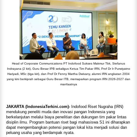
Head of Corporate Communications PT Indofood Sukses Makmur Tbk, Stefanus
Indrayana (2 kiri), Guru Besar IPB sekaligus Ketua Tim Pakar IRN, Prof Dr Ir Purwiyatno
Hariyadi, MSc (tiga kiri), dan Prof Dr Fenny Martha Dwivany, alumni IRN angkatan 2004
yang kini berkiprah sebagai Guru Besar ITB, memaparkan program IRN 2026-2027 dan
manfaatnya
JAKARTA (IndonesiaTerkini.com)-
Indofood Riset Nugraha (IRN)
mendukung peneliti muda dan inovasi pangan Indonesia yang
berkelanjutan melalui biaya penelitian dan dukungan tim pakar lintas
disiplin ilmu. Program bantuan riset bagi mahasiswa S1 ini diharapkan
dapat mengembangkan potensi pangan lokal kita menjadi solusi dan
peluang usaha yang berdampak nyata.