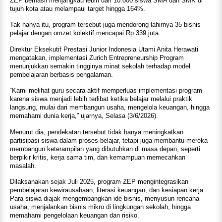
ZEP berhasil menjangkau lebih dari 10.000 siswa SMA dan SMK di
tujuh kota atau melampaui target hingga 164%.
Tak hanya itu, program tersebut juga mendorong lahirnya 35 bisnis
pelajar dengan omzet kolektif mencapai Rp 339 juta.
Direktur Eksekutif Prestasi Junior Indonesia Utami Anita Herawati
mengatakan, implementasi Zurich Entrepreneurship Program
menunjukkan semakin tingginya minat sekolah terhadap model
pembelajaran berbasis pengalaman.
“Kami melihat guru secara aktif memperluas implementasi program
karena siswa menjadi lebih terlibat ketika belajar melalui praktik
langsung, mulai dari membangun usaha, mengelola keuangan, hingga
memahami dunia kerja,” ujarnya, Selasa (3/6/2026).
Menurut dia, pendekatan tersebut tidak hanya meningkatkan
partisipasi siswa dalam proses belajar, tetapi juga membantu mereka
membangun keterampilan yang dibutuhkan di masa depan, seperti
berpikir kritis, kerja sama tim, dan kemampuan memecahkan
masalah.
Dilaksanakan sejak Juli 2025, program ZEP mengintegrasikan
pembelajaran kewirausahaan, literasi keuangan, dan kesiapan kerja.
Para siswa diajak mengembangkan ide bisnis, menyusun rencana
usaha, menjalankan bisnis mikro di lingkungan sekolah, hingga
memahami pengelolaan keuangan dan risiko.