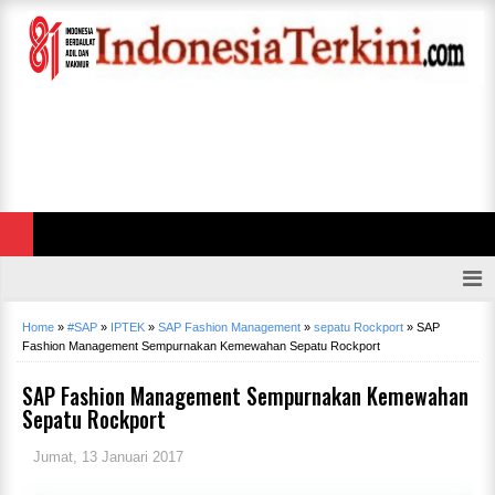
Home
»
#SAP
»
IPTEK
»
SAP Fashion Management
»
sepatu Rockport
»
SAP
Fashion Management Sempurnakan Kemewahan Sepatu Rockport
SAP Fashion Management Sempurnakan Kemewahan
Sepatu Rockport
Jumat, 13 Januari 2017