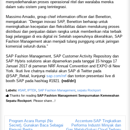
menyederhanakan proses operasional ritel dan waralaba mereka
dalam satu sistem yang terintegrasi.
Massimo Amadio, group chief information officer dari Benetton,
mengatakan: "Dengan inovasi SAP, Benetton berharap untuk
meningkatkan kecepatan dan fleksibilitas dalam mendukung proses
distribusi dan penjualan dalam rangka untuk memberikan nilai terbaik
bagi pelanggan di era digital ini Setelah sepenuhnya dikerahkan, SAP
Fashion Management akan menjadi tulang punggung untuk jaringan
komersial seluruh dunia."
SAP Fashion Management, SAP Customer Activity Repository dan
SAP Hybris solutions akan dipamerkan pada tanggal 15 hingga 17
Januari 2017 di pameran NRF Annual Convention and EXPO di New
York. Ikuti live chatnya melalui akun SAP di Twitter pada
@SAP_Retail, kunjungi
sap.com/nrf
dan tonton presentasi live di
booth SAP pada hashtag #1921.
(red/dri)
Labels:
#SAP
,
IPTEK
,
SAP Fashion Management
,
sepatu Rockport
Thanks for reading
SAP Fashion Management Sempurnakan Kemewahan
Sepatu Rockport
. Please share...!
Program Acara Rumpi (No
Accenture-SAP Tingkatkan
Secret), Gunakan Baca Sebagai
Performa Industri Minyak dan
Penyaji Berita
Gas MelaluiSolusi Cloud Terbaru