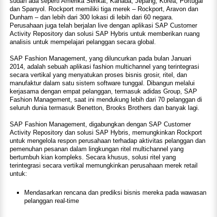
sudah ada seperti Amerika Serikat, Kanada, Jepang, Korea, Portugal
dan Spanyol. Rockport memiliki tiga merek – Rockport, Aravon dan
Dunham – dan lebih dari 300 lokasi di lebih dari 60 negara.
Perusahaan juga telah berjalan live dengan aplikasi SAP Customer
Activity Repository dan solusi SAP Hybris untuk memberikan ruang
analisis untuk mempelajari pelanggan secara global.
SAP Fashion Management, yang diluncurkan pada bulan Januari
2014, adalah sebuah aplikasi fashion multichannel yang terintegrasi
secara vertikal yang menyatukan proses bisnis grosir, ritel, dan
manufaktur dalam satu sistem software tunggal. Dibangun melalui
kerjasama dengan empat pelanggan, termasuk adidas Group, SAP
Fashion Management, saat ini mendukung lebih dari 70 pelanggan di
seluruh dunia termasuk Benetton, Brooks Brothers dan banyak lagi.
SAP Fashion Management, digabungkan dengan SAP Customer
Activity Repository dan solusi SAP Hybris, memungkinkan Rockport
untuk mengelola respon perusahaan terhadap aktivitas pelanggan dan
pemenuhan pesanan dalam lingkungan ritel multichannel yang
bertumbuh kian kompleks. Secara khusus, solusi ritel yang
terintegrasi secara vertikal memungkinkan perusahaan merek retail
untuk:
Mendasarkan rencana dan prediksi bisnis mereka pada wawasan
pelanggan real-time