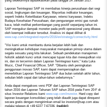
yang sebelumnya dipublikasikan pada tanggal 24 Januari 2017.
Laporan Terintegrasi SAP ini membahas kinerja perusahaan dari segi
sosial, lingkungan dan keuangan. Mayoritas indikator keuangan,
seperti Indeks Keterlibatan Karyawan, retensi karyawan, Indeks
Budaya Kesehatan Perusahaan, dan pengurangan emisi gas rumah
kaca, telah melihat perkembangan yang positif sepanjang tahun ini.
SAP mengukur dampak moneter pada profit operasional yang dibawa
oleh keempat indikator tersebut. Analisis ini dapat dilihat di
www.sap.com/integrated-reports/2016/en/strategy/connectivity.html
"Visi kami untuk membantu dunia berjalan lebih baik dan
meningkatkan kehidupan masyarakat merupakan prinsip utama dalam
segala sesuatu yang kita lakukan. Sebuah pendekatan manajemen
holistik adalah kunci untuk mencapai tujuan kita dan mewujudkan visi
ini, dan ini tercermin dalam Laporan Terintegrasi kami," kata Luka
Mucic, Chief Financial Officer, SAP. "Dibantu oleh peningkatan
penggunaan inovasi SAP, kami dapat mempersiapkan dan
menerbitkan Laporan Terintegrasi SAP dua bulan setelah akhir tahun,
sebulan lebih cepat dari tahun-tahun sebelumnya."
Anda dapat mengakses versi PDF dari Laporan Terintegrasi SAP
tahun 2016 dan Laporan Tahunan SAP tahun 2016 pada Form 20-F di
situs Investor Relations kami
www.sap.com/investor
. Hard copy dari
laporan keuangan konsolidasi yang telah diaudit juga dapat direquest
secara gratis dengan mengirimkan email ke investor@sap.com atau
melalui telepon di +49 6227 7-67336.
(red/dri)