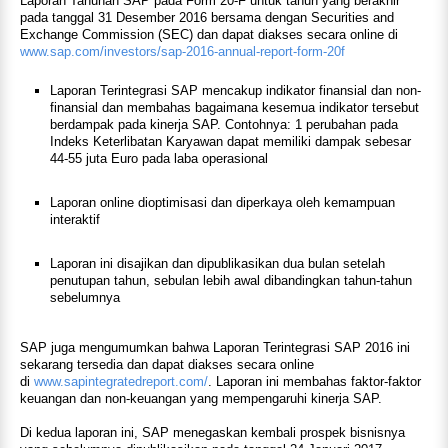
Laporan Tahunan SAP pada Form 20-F untuk tahun yang berakhir
pada tanggal 31 Desember 2016 bersama dengan Securities and
Exchange Commission (SEC) dan dapat diakses secara online di
www.sap.com/investors/sap-2016-annual-report-form-20f
Laporan Terintegrasi SAP mencakup indikator finansial dan non-
finansial dan membahas bagaimana kesemua indikator tersebut
berdampak pada kinerja SAP. Contohnya: 1 perubahan pada
Indeks Keterlibatan Karyawan dapat memiliki dampak sebesar
44-55 juta Euro pada laba operasional
Laporan online dioptimisasi dan diperkaya oleh kemampuan
interaktif
Laporan ini disajikan dan dipublikasikan dua bulan setelah
penutupan tahun, sebulan lebih awal dibandingkan tahun-tahun
sebelumnya
SAP juga mengumumkan bahwa Laporan Terintegrasi SAP 2016 ini
sekarang tersedia dan dapat diakses secara online
di
www.sapintegratedreport.com/
. Laporan ini membahas faktor-faktor
keuangan dan non-keuangan yang mempengaruhi kinerja SAP.
Di kedua laporan ini, SAP menegaskan kembali prospek bisnisnya