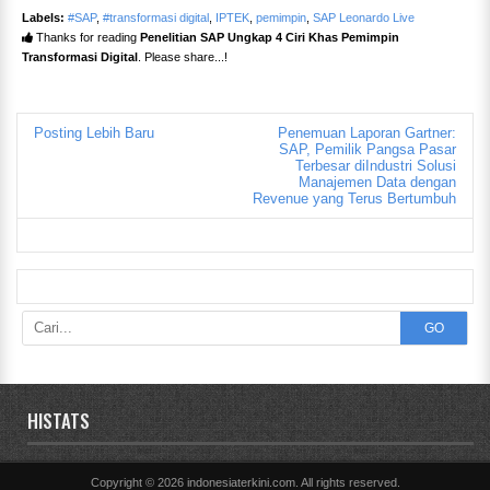
Labels:
#SAP
,
#transformasi digital
,
IPTEK
,
pemimpin
,
SAP Leonardo Live
Thanks for reading
Penelitian SAP Ungkap 4 Ciri Khas Pemimpin
Transformasi Digital
. Please share...!
Posting Lebih Baru
Penemuan Laporan Gartner:
SAP, Pemilik Pangsa Pasar
Terbesar diIndustri Solusi
Manajemen Data dengan
Revenue yang Terus Bertumbuh
GO
HISTATS
Copyright ©
2026
indonesiaterkini.com
. All rights reserved.