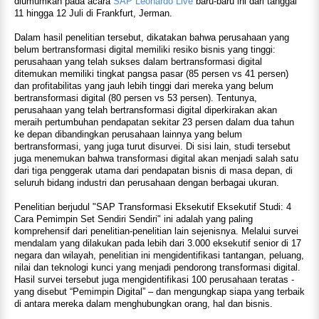
diumumkan pada acara
SAP Leonardo Live
baru-baru ini dari tanggal
11 hingga 12 Juli di Frankfurt, Jerman.
Dalam hasil penelitian tersebut, dikatakan bahwa perusahaan yang
belum bertransformasi digital memiliki resiko bisnis yang tinggi:
perusahaan yang telah sukses dalam bertransformasi digital
ditemukan memiliki tingkat pangsa pasar (85 persen vs 41 persen)
dan profitabilitas yang jauh lebih tinggi dari mereka yang belum
bertransformasi digital (80 persen vs 53 persen). Tentunya,
perusahaan yang telah bertransformasi digital diperkirakan akan
meraih pertumbuhan pendapatan sekitar 23 persen dalam dua tahun
ke depan dibandingkan perusahaan lainnya yang belum
bertransformasi, yang juga turut disurvei. Di sisi lain, studi tersebut
juga menemukan bahwa transformasi digital akan menjadi salah satu
dari tiga penggerak utama dari pendapatan bisnis di masa depan, di
seluruh bidang industri dan perusahaan dengan berbagai ukuran.
Penelitian berjudul "SAP Transformasi Eksekutif Eksekutif Studi: 4
Cara Pemimpin Set Sendiri Sendiri" ini adalah yang paling
komprehensif dari penelitian-penelitian lain sejenisnya. Melalui survei
mendalam yang dilakukan pada lebih dari 3.000 eksekutif senior di 17
negara dan wilayah, penelitian ini mengidentifikasi tantangan, peluang,
nilai dan teknologi kunci yang menjadi pendorong transformasi digital.
Hasil survei tersebut juga mengidentifikasi 100 perusahaan teratas -
yang disebut “Pemimpin Digital” – dan mengungkap siapa yang terbaik
di antara mereka dalam menghubungkan orang, hal dan bisnis.