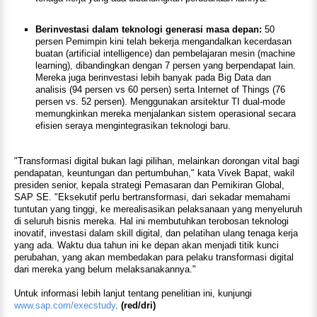
Berinvestasi dalam teknologi generasi masa depan:
50
persen Pemimpin kini telah bekerja mengandalkan kecerdasan
buatan (artificial intelligence) dan pembelajaran mesin (machine
learning), dibandingkan dengan 7 persen yang berpendapat lain.
Mereka juga berinvestasi lebih banyak pada Big Data dan
analisis (94 persen vs 60 persen) serta Internet of Things (76
persen vs. 52 persen). Menggunakan arsitektur TI dual-mode
memungkinkan mereka menjalankan sistem operasional secara
efisien seraya mengintegrasikan teknologi baru.
"Transformasi digital bukan lagi pilihan, melainkan dorongan vital bagi
pendapatan, keuntungan dan pertumbuhan," kata Vivek Bapat, wakil
presiden senior, kepala strategi Pemasaran dan Pemikiran Global,
SAP SE. "Eksekutif perlu bertransformasi, dari sekadar memahami
tuntutan yang tinggi, ke merealisasikan pelaksanaan yang menyeluruh
di seluruh bisnis mereka. Hal ini membutuhkan terobosan teknologi
inovatif, investasi dalam skill digital, dan pelatihan ulang tenaga kerja
yang ada. Waktu dua tahun ini ke depan akan menjadi titik kunci
perubahan, yang akan membedakan para pelaku transformasi digital
dari mereka yang belum melaksanakannya."
Untuk informasi lebih lanjut tentang penelitian ini, kunjungi
www.sap.com/execstudy
.
(red/dri)