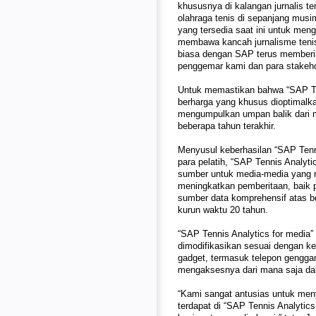
khususnya di kalangan jurnalis t
olahraga tenis di sepanjang mus
yang tersedia saat ini untuk meng
membawa kancah jurnalisme tenis 
biasa dengan SAP terus memberik
penggemar kami dan para stakehol
Untuk memastikan bahwa “SAP Ten
berharga yang khusus dioptimalka
mengumpulkan umpan balik dari m
beberapa tahun terakhir.
Menyusul keberhasilan “SAP Tenni
para pelatih, “SAP Tennis Analyt
sumber untuk media-media yang 
meningkatkan pemberitaan, baik 
sumber data komprehensif atas b
kurun waktu 20 tahun.
“SAP Tennis Analytics for media
dimodifikasikan sesuai dengan keb
gadget, termasuk telepon gengga
mengaksesnya dari mana saja da
“Kami sangat antusias untuk men
terdapat di “SAP Tennis Analytic