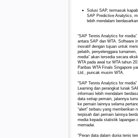
Solusi SAP, termasuk kapab
SAP Predictive Analytics, m
lebih mendalam berdasarkan d
“SAP Tennis Analytics for media” 
antara SAP dan WTA. Software i
inovatif dengan tujuan untuk men
pelatih, penyelenggara turnamen,
media” akan tersedia secara eksk
WTA pada awal tur WTA tahun 20
Paribas WTA Finals Singapore y
Ltd., puncak musim WTA.
“SAP Tennis Analytics for medi
Learning dan perangkat lunak SAP
informasi lebih mendalam berdasar
data setiap pemain, jalannya turn
ke pemain lainnya selama pertand
“alert” terbaru yang memberikan 
terpisah dari pemain lainnya ber
media kepada statistik lapangan 
memadai.
"Peran data dalam dunia tenis ter