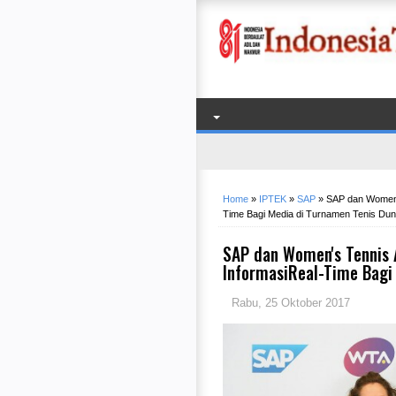
Home
»
IPTEK
»
SAP
»
SAP dan Women'
Time Bagi Media di Turnamen Tenis Dun
SAP dan Women's Tennis 
InformasiReal-Time Bagi
Rabu, 25 Oktober 2017