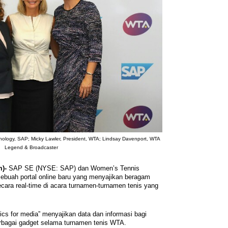
hnology, SAP; Micky Lawler, President, WTA; Lindsay Davenport, WTA
Legend & Broadcaster
)-
SAP SE (NYSE: SAP) dan Women’s Tennis
ebuah portal online baru yang menyajikan beragam
secara real-time di acara turnamen-turnamen tenis yang
ics for media” menyajikan data dan informasi bagi
erbagai gadget selama turnamen tenis WTA.