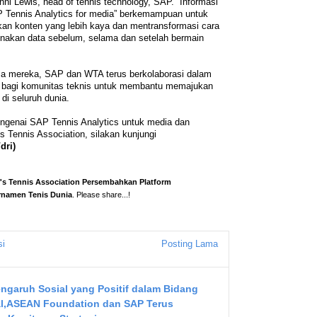
enni Lewis, head of tennis technology, SAP. “Informasi
AP Tennis Analytics for media” berkemampuan untuk
kan konten yang lebih kaya dan mentransformasi cara
nakan data sebelum, selama dan setelah bermain
ama mereka, SAP dan WTA terus berkolaborasi dalam
f bagi komunitas teknis untuk membantu memajukan
i seluruh dunia.
engenai SAP Tennis Analytics untuk media dan
ennis Association, silakan kunjungi
/dri)
s Tennis Association Persembahkan Platform
urnamen Tenis Dunia
. Please share...!
si
Posting Lama
ngaruh Sosial yang Positif dalam Bidang
al,ASEAN Foundation dan SAP Terus