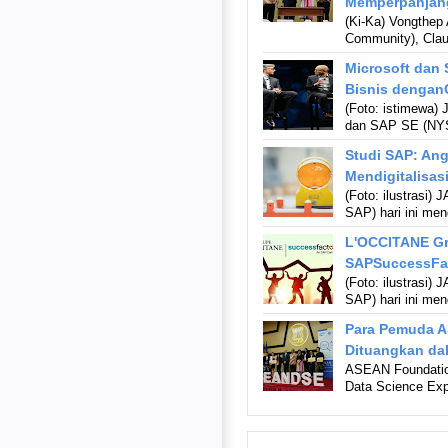
Memperpanjang
(Ki-Ka) Vongthep
Community), Clau
Microsoft dan 
Bisnis dengan
(Foto: istimewa) 
dan SAP SE (NY
Studi SAP: An
Mendigitalisa
(Foto: ilustrasi
SAP) hari ini me
L'OCCITANE Gro
SAPSuccessFa
(Foto: ilustrasi
SAP) hari ini m
Para Pemuda AS
Dituangkan da
ASEAN Foundatio
Data Science Exp