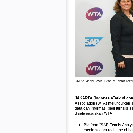
(Ki-Ka) Jenni Lewis, Head of Tennis Tec
JAKARTA (IndonesiaTerkini.com
Association (WTA) meluncurkan s
data dan informasi bagi jurnalis 
diselenggarakan WTA.
Platform “SAP Tennis Analyt
media secara real-time di b