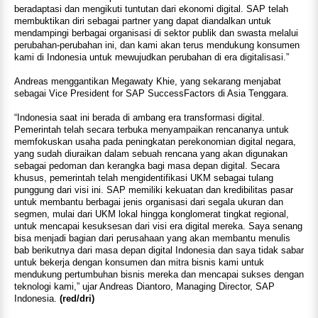
beradaptasi dan mengikuti tuntutan dari ekonomi digital. SAP telah
membuktikan diri sebagai partner yang dapat diandalkan untuk
mendampingi berbagai organisasi di sektor publik dan swasta melalui
perubahan-perubahan ini, dan kami akan terus mendukung konsumen
kami di Indonesia untuk mewujudkan perubahan di era digitalisasi.”
Andreas menggantikan Megawaty Khie, yang sekarang menjabat
sebagai Vice President for SAP SuccessFactors di Asia Tenggara.
“Indonesia saat ini berada di ambang era transformasi digital.
Pemerintah telah secara terbuka menyampaikan rencananya untuk
memfokuskan usaha pada peningkatan perekonomian digital negara,
yang sudah diuraikan dalam sebuah rencana yang akan digunakan
sebagai pedoman dan kerangka bagi masa depan digital. Secara
khusus, pemerintah telah mengidentifikasi UKM sebagai tulang
punggung dari visi ini. SAP memiliki kekuatan dan kredibilitas pasar
untuk membantu berbagai jenis organisasi dari segala ukuran dan
segmen, mulai dari UKM lokal hingga konglomerat tingkat regional,
untuk mencapai kesuksesan dari visi era digital mereka. Saya senang
bisa menjadi bagian dari perusahaan yang akan membantu menulis
bab berikutnya dari masa depan digital Indonesia dan saya tidak sabar
untuk bekerja dengan konsumen dan mitra bisnis kami untuk
mendukung pertumbuhan bisnis mereka dan mencapai sukses dengan
teknologi kami,” ujar Andreas Diantoro, Managing Director, SAP
Indonesia.
(red/dri)