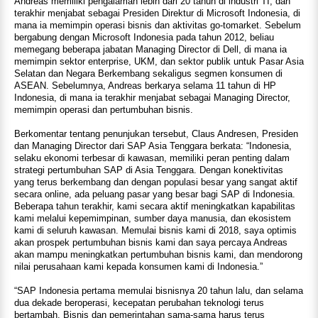
Andreas memiliki pengalaman lebih dari 20 tahun di industri TI, dan
terakhir menjabat sebagai Presiden Direktur di Microsoft Indonesia, di
mana ia memimpin operasi bisnis dan aktivitas go-tomarket. Sebelum
bergabung dengan Microsoft Indonesia pada tahun 2012, beliau
memegang beberapa jabatan Managing Director di Dell, di mana ia
memimpin sektor enterprise, UKM, dan sektor publik untuk Pasar Asia
Selatan dan Negara Berkembang sekaligus segmen konsumen di
ASEAN. Sebelumnya, Andreas berkarya selama 11 tahun di HP
Indonesia, di mana ia terakhir menjabat sebagai Managing Director,
memimpin operasi dan pertumbuhan bisnis.
Berkomentar tentang penunjukan tersebut, Claus Andresen, Presiden
dan Managing Director dari SAP Asia Tenggara berkata: “Indonesia,
selaku ekonomi terbesar di kawasan, memiliki peran penting dalam
strategi pertumbuhan SAP di Asia Tenggara. Dengan konektivitas
yang terus berkembang dan dengan populasi besar yang sangat aktif
secara online, ada peluang pasar yang besar bagi SAP di Indonesia.
Beberapa tahun terakhir, kami secara aktif meningkatkan kapabilitas
kami melalui kepemimpinan, sumber daya manusia, dan ekosistem
kami di seluruh kawasan. Memulai bisnis kami di 2018, saya optimis
akan prospek pertumbuhan bisnis kami dan saya percaya Andreas
akan mampu meningkatkan pertumbuhan bisnis kami, dan mendorong
nilai perusahaan kami kepada konsumen kami di Indonesia.”
“SAP Indonesia pertama memulai bisnisnya 20 tahun lalu, dan selama
dua dekade beroperasi, kecepatan perubahan teknologi terus
bertambah. Bisnis dan pemerintahan sama-sama harus terus