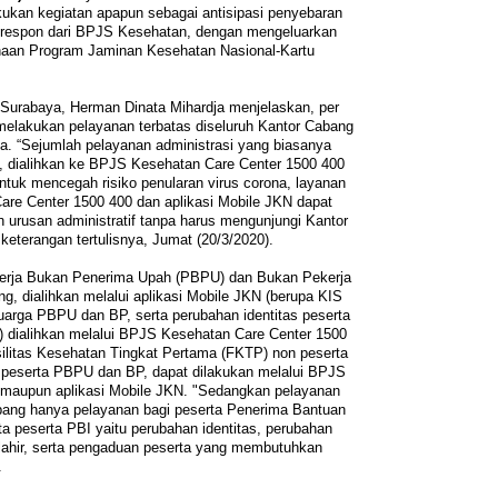
kukan kegiatan apapun sebagai antisipasi penyebaran
 respon dari BPJS Kesehatan, dengan mengeluarkan
anaan Program Jaminan Kesehatan Nasional-Kartu
urabaya, Herman Dinata Mihardja menjelaskan, per
elakukan pelayanan terbatas diseluruh Kantor Cabang
. “Sejumlah pelayanan administrasi yang biasanya
g, dialihkan ke BPJS Kesehatan Care Center 1500 400
untuk mencegah risiko penularan virus corona, layanan
e Center 1500 400 dan aplikasi Mobile JKN dapat
rusan administratif tanpa harus mengunjungi Kantor
eterangan tertulisnya, Jumat (20/3/2020).
kerja Bukan Penerima Upah (PBPU) dan Bukan Pekerja
ang, dialihkan melalui aplikasi Mobile JKN (berupa KIS
uarga PBPU dan BP, serta perubahan identitas peserta
) dialihkan melalui BPJS Kesehatan Care Center 1500
ilitas Kesehatan Tingkat Pertama (FKTP) non peserta
t peserta PBPU dan BP, dapat dilakukan melalui BPJS
 maupun aplikasi Mobile JKN. "Sedangkan pelayanan
abang hanya pelayanan bagi peserta Penerima Bantuan
ta peserta PBI yaitu perubahan identitas, perubahan
 lahir, serta pengaduan peserta yang membutuhkan
.