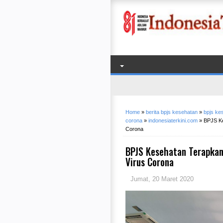
Home
»
berita bpjs kesehatan
»
bpjs ke
corona
»
indonesiaterkini.com
»
BPJS Ke
Corona
BPJS Kesehatan Terapkan
Virus Corona
Jumat, 20 Maret 2020