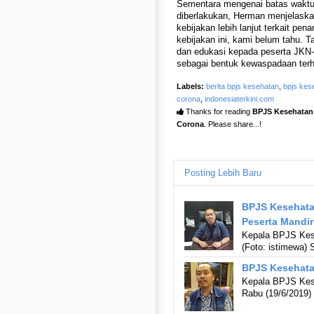
Sementara mengenai batas waktu
diberlakukan, Herman menjelask
kebijakan lebih lanjut terkait pe
kebijakan ini, kami belum tahu. T
dan edukasi kepada peserta JKN-
sebagai bentuk kewaspadaan ter
Labels:
berita bpjs kesehatan
,
bpjs kes
corona
,
indonesiaterkini.com
Thanks for reading
BPJS Kesehatan 
Corona
. Please share...!
Posting Lebih Baru
BPJS Kesehata
Peserta Mandir
Kepala BPJS Kes
(Foto: istimewa)
BPJS Kesehatan
Kepala BPJS Kese
Rabu (19/6/2019