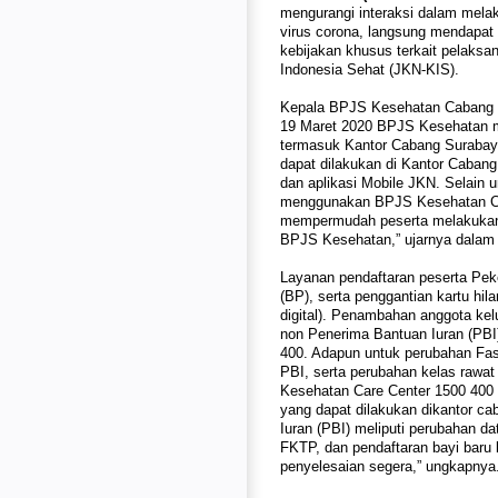
mengurangi interaksi dalam mela
virus corona, langsung mendapat
kebijakan khusus terkait pelaks
Indonesia Sehat (JKN-KIS).
Kepala BPJS Kesehatan Cabang S
19 Maret 2020 BPJS Kesehatan m
termasuk Kantor Cabang Surabaya
dapat dilakukan di Kantor Caban
dan aplikasi Mobile JKN. Selain 
menggunakan BPJS Kesehatan Car
mempermudah peserta melakukan u
BPJS Kesehatan,” ujarnya dalam k
Layanan pendaftaran peserta Pe
(BP), serta penggantian kartu hil
digital). Penambahan anggota kel
non Penerima Bantuan Iuran (PBI
400. Adapun untuk perubahan Fas
PBI, serta perubahan kelas rawa
Kesehatan Care Center 1500 400
yang dapat dilakukan dikantor c
Iuran (PBI) meliputi perubahan da
FKTP, dan pendaftaran bayi baru
penyelesaian segera,” ungkapnya