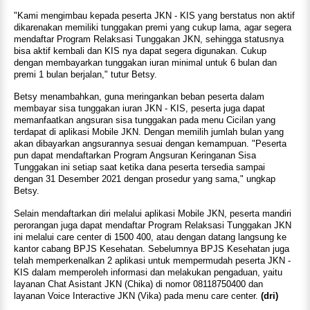
"Kami mengimbau kepada peserta JKN - KIS yang berstatus non aktif
dikarenakan memiliki tunggakan premi yang cukup lama, agar segera
mendaftar Program Relaksasi Tunggakan JKN, sehingga statusnya
bisa aktif kembali dan KIS nya dapat segera digunakan. Cukup
dengan membayarkan tunggakan iuran minimal untuk 6 bulan dan
premi 1 bulan berjalan," tutur Betsy.
Betsy menambahkan, guna meringankan beban peserta dalam
membayar sisa tunggakan iuran JKN - KIS, peserta juga dapat
memanfaatkan angsuran sisa tunggakan pada menu Cicilan yang
terdapat di aplikasi Mobile JKN. Dengan memilih jumlah bulan yang
akan dibayarkan angsurannya sesuai dengan kemampuan. "Peserta
pun dapat mendaftarkan Program Angsuran Keringanan Sisa
Tunggakan ini setiap saat ketika dana peserta tersedia sampai
dengan 31 Desember 2021 dengan prosedur yang sama," ungkap
Betsy.
Selain mendaftarkan diri melalui aplikasi Mobile JKN, peserta mandiri
perorangan juga dapat mendaftar Program Relaksasi Tunggakan JKN
ini melalui care center di 1500 400, atau dengan datang langsung ke
kantor cabang BPJS Kesehatan. Sebelumnya BPJS Kesehatan juga
telah memperkenalkan 2 aplikasi untuk mempermudah peserta JKN -
KIS dalam memperoleh informasi dan melakukan pengaduan, yaitu
layanan Chat Asistant JKN (Chika) di nomor 08118750400 dan
layanan Voice Interactive JKN (Vika) pada menu care center.
(dri)