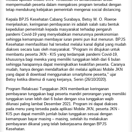
mempermudah peserta dalam mengakses program tersebut dengan
tetap mendukung kebijakan pemerintah mengenai social distancing.
Kepala BPJS Kesehatan Cabang Surabaya, Betsy M. O. Roeroe
menjelaskan, keringanan pembayaran ini adalah salah satu bentuk
kepedulian pemerintah kepada masyarakat terhadap pengaruh
pandemi Covid-19 yang menyebabkan menurunnya perekonomian
sehingga kemampuan membayar iuran premi pun ikut menurun. BPJS
Kesehatan memfasilitasi hal tersebut melalui kanal digital yang mudah
diakses secara luas oleh masyarakat. "Program ini ditujukan untuk
membantu peserta JKN - KIS yang terdampak pandemi Covid-19,
khususnya bagi mereka yang memiliki tunggakan lebih dari 6 bulan
sehingga harapannya dapat meningkatkan keaktifan peserta. Caranya
mudah, hanya dengan mendaftarkan diri melalui aplikasi Mobile JKN
yang dapat di download menggunakan smartphone peserta," ujar
Betsy ketika ditemui di ruang kerjanya, Senin (26/10/2020).
Program Relaksasi Tunggakan JKN memberikan keringanan
pembayaran tunggakan bagi peserta mandiri perorangan yang memiliki
tunggakan iuran lebih dari 6 bulan dengan sisa tunggakan wajib
dilunasi paling lambat Desember 2021. Program ini dapat diakses
pada menu yang tersedia pada aplikasi Mobile JKN, peserta JKN -
KIS pun dapat memilih jumlah bulan tunggakan sesuai dengan
kemampuan bayar masing – masing, setelah itu melakukan
pembayaran dikanal yang telah bekerjasama dengan BPJS
Kesehatan.