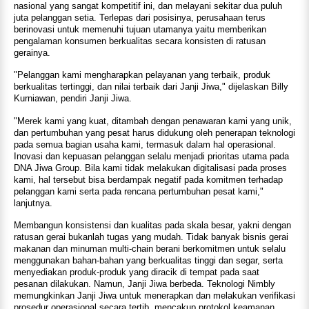
nasional yang sangat kompetitif ini, dan melayani sekitar dua puluh
juta pelanggan setia. Terlepas dari posisinya, perusahaan terus
berinovasi untuk memenuhi tujuan utamanya yaitu memberikan
pengalaman konsumen berkualitas secara konsisten di ratusan
gerainya.
"Pelanggan kami mengharapkan pelayanan yang terbaik, produk
berkualitas tertinggi, dan nilai terbaik dari Janji Jiwa," dijelaskan Billy
Kurniawan, pendiri Janji Jiwa.
"Merek kami yang kuat, ditambah dengan penawaran kami yang unik,
dan pertumbuhan yang pesat harus didukung oleh penerapan teknologi
pada semua bagian usaha kami, termasuk dalam hal operasional.
Inovasi dan kepuasan pelanggan selalu menjadi prioritas utama pada
DNA Jiwa Group. Bila kami tidak melakukan digitalisasi pada proses
kami, hal tersebut bisa berdampak negatif pada komitmen terhadap
pelanggan kami serta pada rencana pertumbuhan pesat kami,"
lanjutnya.
Membangun konsistensi dan kualitas pada skala besar, yakni dengan
ratusan gerai bukanlah tugas yang mudah. Tidak banyak bisnis gerai
makanan dan minuman multi-chain berani berkomitmen untuk selalu
menggunakan bahan-bahan yang berkualitas tinggi dan segar, serta
menyediakan produk-produk yang diracik di tempat pada saat
pesanan dilakukan. Namun, Janji Jiwa berbeda. Teknologi Nimbly
memungkinkan Janji Jiwa untuk menerapkan dan melakukan verifikasi
prosedur operasional secara tertib, mencakup protokol keamanan