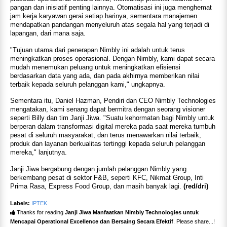
pangan dan inisiatif penting lainnya. Otomatisasi ini juga menghemat
jam kerja karyawan gerai setiap harinya, sementara manajemen
mendapatkan pandangan menyeluruh atas segala hal yang terjadi di
lapangan, dari mana saja.
"Tujuan utama dari penerapan Nimbly ini adalah untuk terus
meningkatkan proses operasional. Dengan Nimbly, kami dapat secara
mudah menemukan peluang untuk meningkatkan efisiensi
berdasarkan data yang ada, dan pada akhirnya memberikan nilai
terbaik kepada seluruh pelanggan kami," ungkapnya.
Sementara itu, Daniel Hazman, Pendiri dan CEO Nimbly Technologies
mengatakan, kami senang dapat bermitra dengan seorang visioner
seperti Billy dan tim Janji Jiwa. "Suatu kehormatan bagi Nimbly untuk
berperan dalam transformasi digital mereka pada saat mereka tumbuh
pesat di seluruh masyarakat, dan terus menawarkan nilai terbaik,
produk dan layanan berkualitas tertinggi kepada seluruh pelanggan
mereka," lanjutnya.
Janji Jiwa bergabung dengan jumlah pelanggan Nimbly yang
berkembang pesat di sektor F&B, seperti KFC, Nikmat Group, Inti
Prima Rasa, Express Food Group, dan masih banyak lagi.
(red/dri)
Labels:
IPTEK
Thanks for reading
Janji Jiwa Manfaatkan Nimbly Technologies untuk
Mencapai Operational Excellence dan Bersaing Secara Efektif
. Please share...!