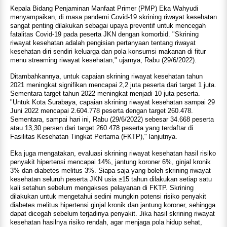
Kepala Bidang Penjaminan Manfaat Primer (PMP) Eka Wahyudi
menyampaikan, di masa pandemi Covid-19 skrining riwayat kesehatan
sangat penting dilakukan sebagai upaya preventif untuk mencegah
fatalitas Covid-19 pada peserta JKN dengan komorbid. "Skrining
riwayat kesehatan adalah pengisian pertanyaan tentang riwayat
kesehatan diri sendiri keluarga dan pola konsumsi makanan di fitur
menu streaming riwayat kesehatan," ujarnya, Rabu (29/6/2022).
Ditambahkannya, untuk capaian skrining riwayat kesehatan tahun
2021 meningkat signifikan mencapai 2,2 juta peserta dari target 1 juta.
Sementara target tahun 2022 meningkat menjadi 10 juta peserta.
"Untuk Kota Surabaya, capaian skrining riwayat kesehatan sampai 29
Juni 2022 mencapai 2.604.778 peserta dengan target 260.478.
Sementara, sampai hari ini, Rabu (29/6/2022) sebesar 34.668 peserta
atau 13,30 persen dari target 260.478 peserta yang terdaftar di
Fasilitas Kesehatan Tingkat Pertama (FKTP)," lanjutnya.
Eka juga mengatakan, evaluasi skrining riwayat kesehatan hasil risiko
penyakit hipertensi mencapai 14%, jantung koroner 6%, ginjal kronik
3% dan diabetes melitus 3%. Siapa saja yang boleh skrining riwayat
kesehatan seluruh peserta JKN usia ≥15 tahun dilakukan setiap satu
kali setahun sebelum mengakses pelayanan di FKTP. Skrining
dilakukan untuk mengetahui sedini mungkin potensi risiko penyakit
diabetes melitus hipertensi ginjal kronik dan jantung koroner, sehingga
dapat dicegah sebelum terjadinya penyakit. Jika hasil skrining riwayat
kesehatan hasilnya risiko rendah, agar menjaga pola hidup sehat,