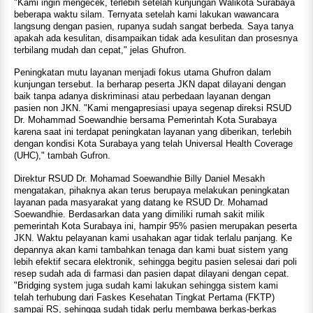
"Kami ingin mengecek, terlebih setelah kunjungan Walikota Surabaya
beberapa waktu silam. Ternyata setelah kami lakukan wawancara
langsung dengan pasien, rupanya sudah sangat berbeda. Saya tanya
apakah ada kesulitan, disampaikan tidak ada kesulitan dan prosesnya
terbilang mudah dan cepat," jelas Ghufron.
Peningkatan mutu layanan menjadi fokus utama Ghufron dalam
kunjungan tersebut. Ia berharap peserta JKN dapat dilayani dengan
baik tanpa adanya diskriminasi atau perbedaan layanan dengan
pasien non JKN. "Kami mengapresiasi upaya segenap direksi RSUD
Dr. Mohammad Soewandhie bersama Pemerintah Kota Surabaya
karena saat ini terdapat peningkatan layanan yang diberikan, terlebih
dengan kondisi Kota Surabaya yang telah Universal Health Coverage
(UHC)," tambah Gufron.
Direktur RSUD Dr. Mohamad Soewandhie Billy Daniel Mesakh
mengatakan, pihaknya akan terus berupaya melakukan peningkatan
layanan pada masyarakat yang datang ke RSUD Dr. Mohamad
Soewandhie. Berdasarkan data yang dimiliki rumah sakit milik
pemerintah Kota Surabaya ini, hampir 95% pasien merupakan peserta
JKN. Waktu pelayanan kami usahakan agar tidak terlalu panjang. Ke
depannya akan kami tambahkan tenaga dan kami buat sistem yang
lebih efektif secara elektronik, sehingga begitu pasien selesai dari poli
resep sudah ada di farmasi dan pasien dapat dilayani dengan cepat.
"Bridging system juga sudah kami lakukan sehingga sistem kami
telah terhubung dari Faskes Kesehatan Tingkat Pertama (FKTP)
sampai RS, sehingga sudah tidak perlu membawa berkas-berkas