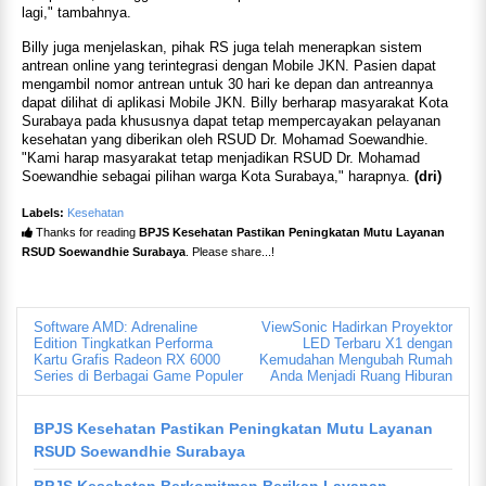
lagi," tambahnya.
Billy juga menjelaskan, pihak RS juga telah menerapkan sistem
antrean online yang terintegrasi dengan Mobile JKN. Pasien dapat
mengambil nomor antrean untuk 30 hari ke depan dan antreannya
dapat dilihat di aplikasi Mobile JKN. Billy berharap masyarakat Kota
Surabaya pada khususnya dapat tetap mempercayakan pelayanan
kesehatan yang diberikan oleh RSUD Dr. Mohamad Soewandhie.
"Kami harap masyarakat tetap menjadikan RSUD Dr. Mohamad
Soewandhie sebagai pilihan warga Kota Surabaya," harapnya.
(dri)
Labels:
Kesehatan
Thanks for reading
BPJS Kesehatan Pastikan Peningkatan Mutu Layanan
RSUD Soewandhie Surabaya
. Please share...!
Software AMD: Adrenaline
ViewSonic Hadirkan Proyektor
Edition Tingkatkan Performa
LED Terbaru X1 dengan
Kartu Grafis Radeon RX 6000
Kemudahan Mengubah Rumah
Series di Berbagai Game Populer
Anda Menjadi Ruang Hiburan
BPJS Kesehatan Pastikan Peningkatan Mutu Layanan
RSUD Soewandhie Surabaya
BPJS Kesehatan Berkomitmen Berikan Layanan