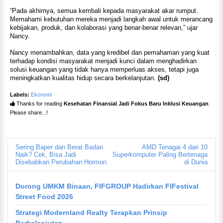
“Pada akhirnya, semua kembali kepada masyarakat akar rumput.
Memahami kebutuhan mereka menjadi langkah awal untuk merancang
kebijakan, produk, dan kolaborasi yang benar-benar relevan,” ujar
Nancy.
Nancy menambahkan, data yang kredibel dan pemahaman yang kuat
terhadap kondisi masyarakat menjadi kunci dalam menghadirkan
solusi keuangan yang tidak hanya memperluas akses, tetapi juga
meningkatkan kualitas hidup secara berkelanjutan.
(sd)
Labels:
Ekonomi
Thanks for reading
Kesehatan Finansial Jadi Fokus Baru Inklusi Keuangan
.
Please share...!
Sering Baper dan Berat Badan
AMD Tenagai 4 dari 10
Naik? Cek, Bisa Jadi
Superkomputer Paling Bertenaga
Disebabkan Perubahan Hormon
di Dunia
Dorong UMKM Binaan, FIFGROUP Hadirkan FIFestival
Street Food 2026
Strategi Modernland Realty Terapkan Prinsip
Berkelanjutan